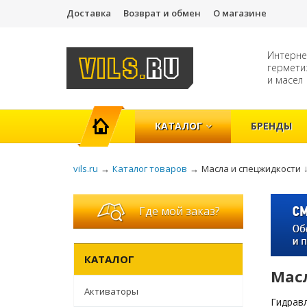
Доставка
Возврат и обмен
О магазине
Интерне
гермети
и масел
ГЛАВНАЯ
КАТАЛОГ
БРЕНДЫ
vils.ru
→
Каталог товаров
→
Масла и спецжидкости
Где мой заказ?
КАТАЛОГ
Мас
Активаторы
Гидрав