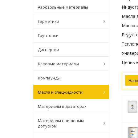
Индуст
Аэрозольные материалы
Масла 
Герметики
Масла 
Редукт
Грунтовки
Теплоп
Дисперсии
Универ
Цепные
Клеевые материалы
Компаунды
Наз
Масла и спецжидкости
Материалы в дозаторах
Материалы с пищевым
допуском