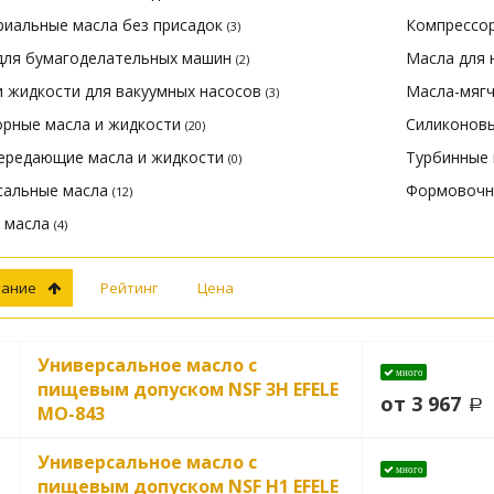
риальные масла без присадок
Компрессо
(3)
для бумагоделательных машин
Масла для
(2)
и жидкости для вакуумных насосов
Масла-мяг
(3)
орные масла и жидкости
Силиконовы
(20)
ередающие масла и жидкости
Турбинные
(0)
сальные масла
Формовочны
(12)
 масла
(4)
вание
Рейтинг
Цена
Универсальное масло с
много
пищевым допуском NSF 3H EFELE
от 3 967
MO-843
Универсальное масло с
много
пищевым допуском NSF H1 EFELE