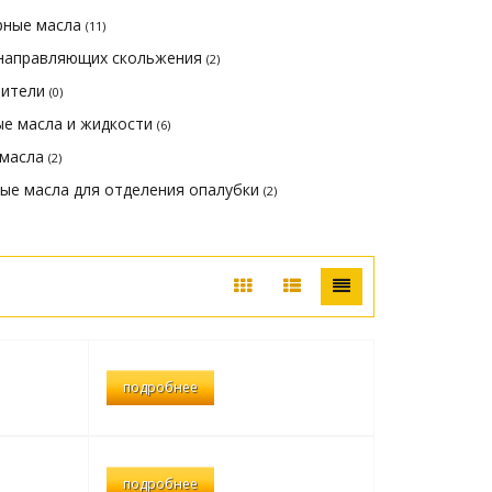
рные масла
(11)
 направляющих скольжения
(2)
чители
(0)
е масла и жидкости
(6)
 масла
(2)
е масла для отделения опалубки
(2)
подробнее
подробнее