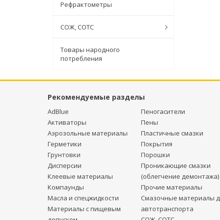
Рефрактометры
СОЖ, СОТС
Товары народного
потребления
Рекомендуемые разделы
AdBlue
Пеногасители
Активаторы
Пены
Аэрозольные материалы
Пластичные смазки
Герметики
Покрытия
Грунтовки
Порошки
Дисперсии
Проникающие смазки
Клеевые материалы
(облегчение демонтажа)
Компаунды
Прочие материалы
Масла и спецжидкости
Смазочные материалы д
Материалы с пищевым
автотранспорта
допуском
СОЖ, СОТС