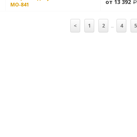
от 13 392
MO-841
<
1
2
4
5
...