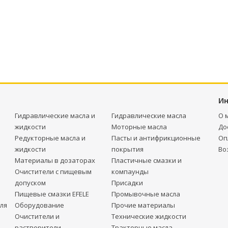
И
Гидравлические масла и
Гидравлические масла
О 
жидкости
Моторные масла
До
Редукторные масла и
Пасты и антифрикционные
Оп
жидкости
покрытия
Во
Материалы в дозаторах
Пластичные смазки и
Очистители с пищевым
компаунды
допуском
Присадки
Пищевые смазки EFELE
Промывочные масла
ля
Оборудование
Прочие материалы
Очистители и
Технические жидкости
растворители
Тракторные масла