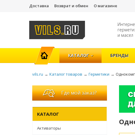
Доставка
Возврат и обмен
О магазине
Интерне
гермети
и масел
ГЛАВНАЯ
КАТАЛОГ
БРЕНДЫ
vils.ru
→
Каталог товаров
→
Герметики
→
Однокомп
Где мой заказ?
КАТАЛОГ
Одн
Активаторы