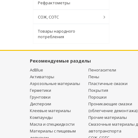
Рефрактометры
СОЖ, СОТС
Товары народного
потребления
Рекомендуемые разделы
AdBlue
Пеногасители
Активаторы
Пены
Аэрозольные материалы
Пластичные смазки
Герметики
Покрытия
Грунтовки
Порошки
Дисперсии
Проникающие смазки
Клеевые материалы
(облегчение демонтажа)
Компаунды
Прочие материалы
Масла и спецжидкости
Смазочные материалы д
Материалы с пищевым
автотранспорта
допуском
СОЖ, СОТС