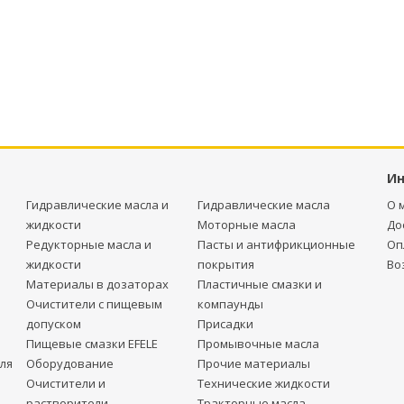
И
Гидравлические масла и
Гидравлические масла
О 
жидкости
Моторные масла
До
Редукторные масла и
Пасты и антифрикционные
Оп
жидкости
покрытия
Во
Материалы в дозаторах
Пластичные смазки и
Очистители с пищевым
компаунды
допуском
Присадки
Пищевые смазки EFELE
Промывочные масла
ля
Оборудование
Прочие материалы
Очистители и
Технические жидкости
растворители
Тракторные масла