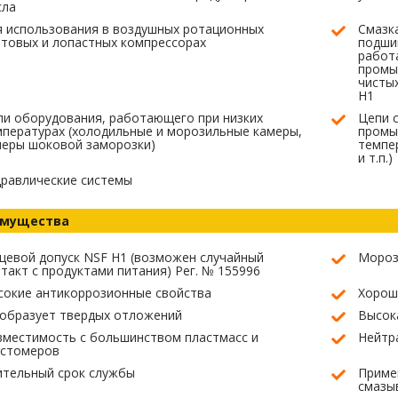
сла
 использования в воздушных ротационных
Смазк
товых и лопастных компрессорах
подшип
работ
промыш
чистых
H1
и оборудования, работающего при низких
Цепи с
пературах (холодильные и морозильные камеры,
промы
меры шоковой заморозки)
темпер
и т.п.)
равлические системы
мущества
евой допуск NSF H1 (возможен случайный
Мороз
такт с продуктами питания) Рег. № 155996
сокие антикоррозионные свойства
Хорош
 образует твердых отложений
Высок
вместимость с большинством пластмасс и
Нейтр
астомеров
ительный срок службы
Приме
смазы