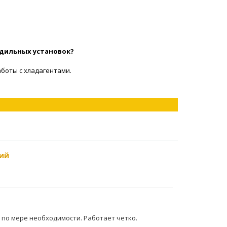
дильных установок?
аботы с хладагентами.
ий
ю по мере необходимости. Работает четко.