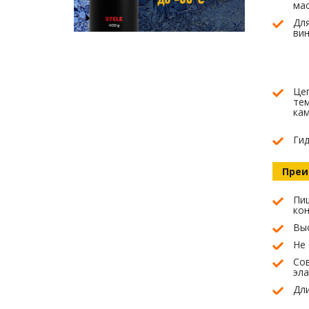
ма
Для
вин
Цеп
тем
ка
Гид
Преи
Пищ
кон
Вы
Не
Со
эл
Дл