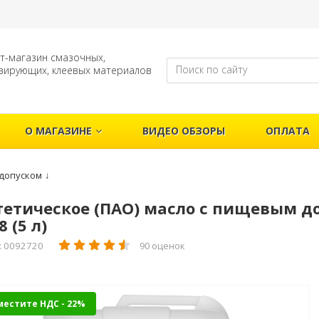
т-магазин смазочных,
зирующих, клеевых материалов
О МАГАЗИНЕ
ВИДЕО ОБЗОРЫ
ОПЛАТА
допуском
↓
етическое (ПАО) масло с пищевым до
8 (5 л)
: 0092720
90 оценок
местите НДС - 22%