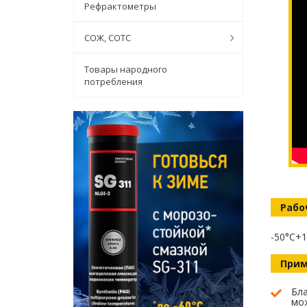
Рефрактометры
СОЖ, СОТС
Товары народного
потребления
Рабо
-50°C+1
Прим
Бл
мож