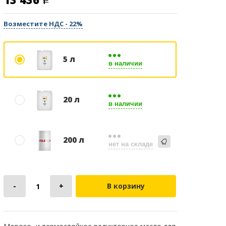
Возместите НДС - 22%
5 л
в наличии
20 л
в наличии
200 л
нет на складе
В корзину