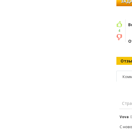
ЗАДА
В
4
О
Отз
Комм
Стра
Vova
0
С ново