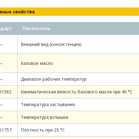
вные свойства
ндарт
Показатель
—
Внешний вид (консистенция)
—
Базовое масло
—
Диапазон рабочих температур
51562
Кинематическая вязкость базового масла при 40 °С
—
Температура застывания
—
Температура вспышки
51757
Плотность при 25 °С