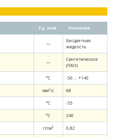
Ед. изм.
Значение
Бесцветная
—
жидкость
Синтетическое
—
(ПАО)
°С
-50 … +140
2
мм
/c
68
°С
-55
°C
240
3
г/см
0,82