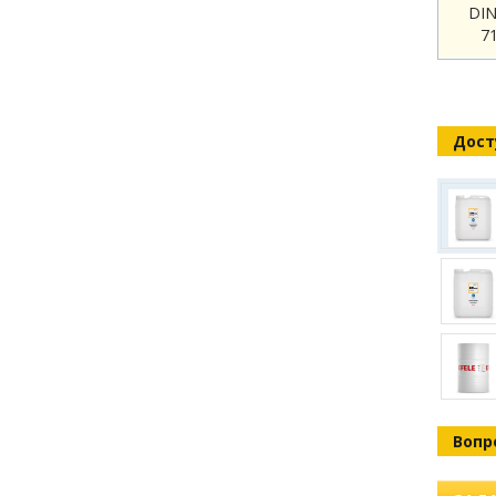
DIN
7
Дост
Вопр