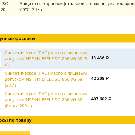
 ISO
Защита от коррозии (стальной стержень, дистиллиров
120
60°С, 24 ч)
упные фасовки
Синтетическое (ПАО) масло с пищевым
13 436
допуском NSF H1 EFELE SO-866 VG-68 (5
л)
Синтетическое (ПАО) масло с пищевым
42 208
допуском NSF H1 EFELE SO-866 VG-68
(20 л)
Синтетическое (ПАО) масло с пищевым
407 602
допуском NSF H1 EFELE SO-866 VG-68
(бочка 200 л)
осы по товару