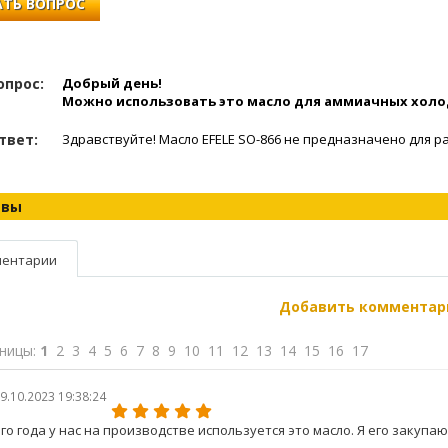
ТЬ ВОПРОС
опрос:
Добрый день!
Можно использовать это масло для аммиачных холо
твет:
Здравствуйте! Масло EFELE SO-866 не предназначено для р
ывы
ентарии
Добавить комментар
ницы:
1
2
3
4
5
6
7
8
9
10
11
12
13
14
15
16
17
9.10.2023 19:38:24
го года у нас на производстве используется это масло. Я его закупа