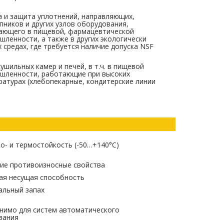
а и защита уплотнений, направляющих,
ников и других узлов оборудования,
ающего в пищевой, фармацевтической
ленности, а также в других экологически
 средах, где требуется наличие допуска NSF
ушильных камер и печей, в т.ч. в пищевой
шленности, работающие при высоких
атурах (хлебопекарные, кондитерские линии
о- и термостойкость (-50…+140°С)
ие противоизносные свойства
ая несущая способность
альный запах
нимо для систем автоматического
вания