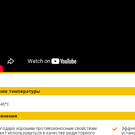
чие температуры
40°C
енения
агодаря хорошим противоизносным свойствам
Эффек
ет использоваться в качестве редукторного
устан