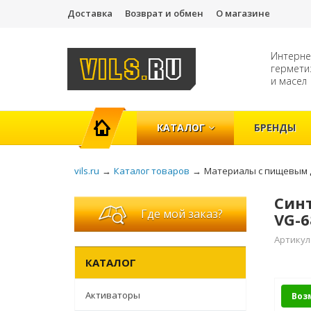
Доставка
Возврат и обмен
О магазине
Интерне
гермети
и масел
ГЛАВНАЯ
КАТАЛОГ
БРЕНДЫ
vils.ru
→
Каталог товаров
→
Материалы с пищевым 
Синт
Где мой заказ?
VG-6
Артикул
КАТАЛОГ
Активаторы
Воз