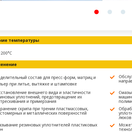
чие температуры
+200°C
енение
Обслу
делительный состав для пресс-форм, матриц и
направ
ьер при литье, вытяжке и штамповке
становление внешнего вида и эластичности
Смазы
иновых уплотнений, предотвращение их
машин
трескивания и примерзания
полим
ранение скрипа при трении пластмассовых,
Обраб
стомерных и металлических поверхностей
уплот
люков
азывание резиновых уплотнителей пластиковых
Может
он
техно