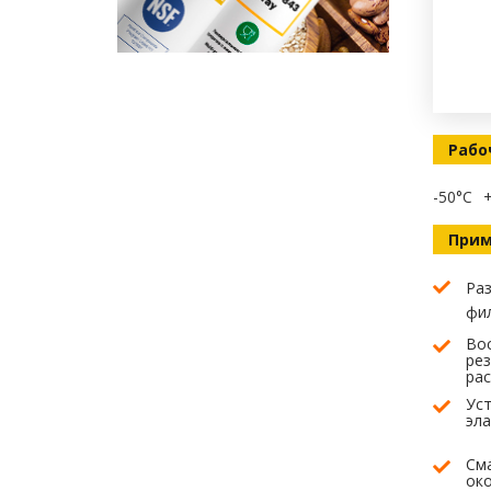
Рабо
-50°C
Прим
Раз
фил
Вос
рез
рас
Уст
эла
См
ок