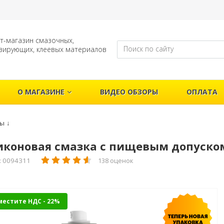
т-магазин смазочных,
зирующих, клеевых материалов
О МАГАЗИНЕ
ВИДЕО ОБЗОРЫ
ОПЛАТА
лы
↓
коновая смазка с пищевым допуском E
: 0094311
138 оценок
местите НДС - 22%