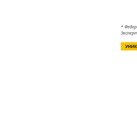
* Федер
Эксперт
УНИК