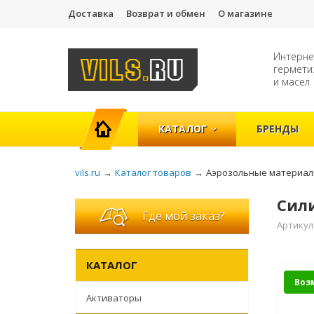
Доставка
Возврат и обмен
О магазине
Интерне
гермети
и масел
ГЛАВНАЯ
КАТАЛОГ
БРЕНДЫ
vils.ru
→
Каталог товаров
→
Аэрозольные материа
Сили
Где мой заказ?
Артикул
КАТАЛОГ
Воз
Активаторы