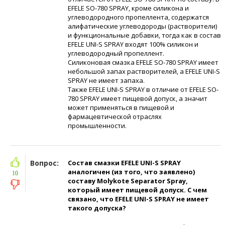
EFELE SO-780 SPRAY, кроме силикона и
углеводородного пропеллента, содержатся
алифатические углеводороды (растворители)
и функциональные добавки, тогда как в состав
EFELE UNI-S SPRAY входят 100% силикон и
углеводородный пропеллент.
Силиконовая смазка EFELE SO-780 SPRAY имеет
небольшой запах растворителей, а EFELE UNI-S
SPRAY не имеет запаха.
Также EFELE UNI-S SPRAY в отличие от EFELE SO-
780 SPRAY имеет пищевой допуск, а значит
может применяться в пищевой и
фармацевтической отраслях
промышленности.
Вопрос:
Состав смазки EFELE UNI-S SPRAY
аналогичен (из того, что заявлено)
10
составу Molykote Separator Spray,
который имеет пищевой допуск. С чем
связано, что EFELE UNI-S SPRAY не имеет
такого допуска?