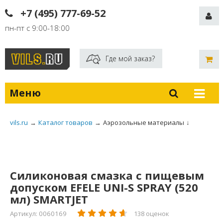
+7 (495) 777-69-52
пн-пт с 9:00-18:00
Где мой заказ?
Меню
vils.ru
→
Каталог товаров
→
Аэрозольные материалы
↓
Силиконовая смазка с пищевым
допуском EFELE UNI-S SPRAY (520
мл) SMARTJET
Артикул: 0060169
138 оценок