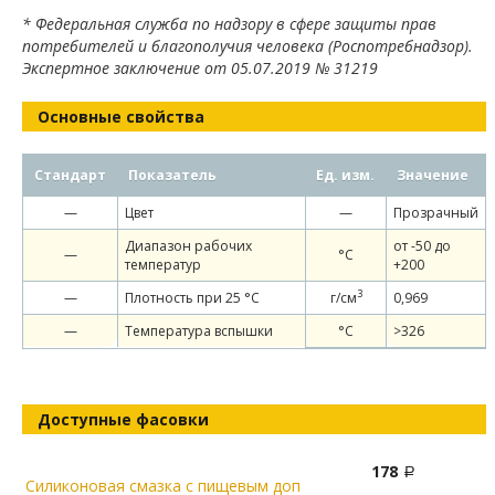
* Федеральная служба по надзору в сфере защиты прав
потребителей и благополучия человека (Роспотребнадзор).
Экспертное заключение от 05.07.2019 № 31219
Основные свойства
Стандарт
Показатель
Ед. изм.
Значение
—
Цвет
—
Прозрачный
Диапазон рабочих
от -50 до
—
°С
температур
+200
3
—
Плотность при 25 °С
г/см
0,969
—
Температура вспышки
°C
>326
Доступные фасовки
178
Силиконовая смазка с пищевым доп