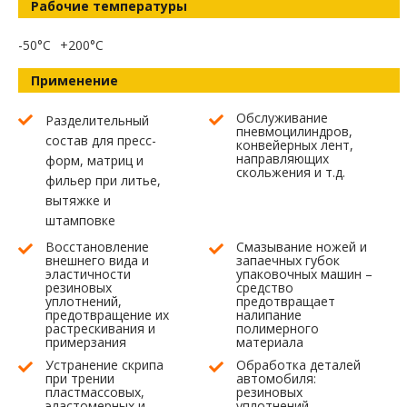
Рабочие температуры
-50°C
+200°C
Применение
Обслуживание
Разделительный
пневмоцилиндров,
состав для пресс-
конвейерных лент,
направляющих
форм, матриц и
скольжения и т.д.
фильер при литье,
вытяжке и
штамповке
Восстановление
Смазывание ножей и
внешнего вида и
запаечных губок
эластичности
упаковочных машин –
резиновых
средство
уплотнений,
предотвращает
предотвращение их
налипание
растрескивания и
полимерного
примерзания
материала
Устранение скрипа
Обработка деталей
при трении
автомобиля:
пластмассовых,
резиновых
эластомерных и
уплотнений,