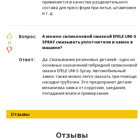
применяется в качестве разделительного
состава для пресс-форм при литье, штамповке
и т. д.
Вопрос:
А можно силиконовой смазкой EFELE UNI-S
SPRAY смазывать уплотнители и замок в
12
машине?
Ответ:
Да. Смазывание резиновых деталей - одно из
основных назначений гибридной силиконовой
смазки EFELE UNI-S Spray. Автомобильный
замок также можно легко смазать при помощи
насадки-трубочки. Это предохранит детали
механизма замка от коррозии, заедания,
попадания влаги и примерзания.
Отзывы
Отзывы