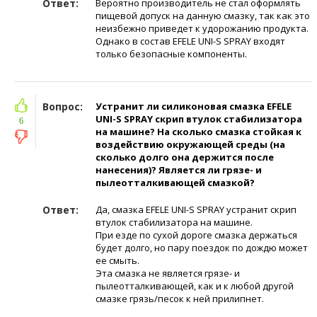
Ответ:
Вероятно производитель не стал оформлять
пищевой допуск на данную смазку, так как это
неизбежно приведет к удорожанию продукта.
Однако в состав EFELE UNI-S SPRAY входят
только безопасные компоненты.
Вопрос:
Устранит ли силиконовая смазка EFELE
UNI-S SPRAY скрип втулок стабилизатора
6
на машине? На сколько смазка стойкая к
воздействию окружающей среды (на
сколько долго она держится после
нанесения)? Является ли грязе- и
пылеотталкивающей смазкой?
Ответ:
Да, смазка EFELE UNI-S SPRAY устранит скрип
втулок стабилизатора на машине.
При езде по сухой дороге смазка держаться
будет долго, но пару поездок по дождю может
ее смыть.
Эта смазка не является грязе- и
пылеотталкивающей, как и к любой другой
смазке грязь/песок к ней прилипнет.