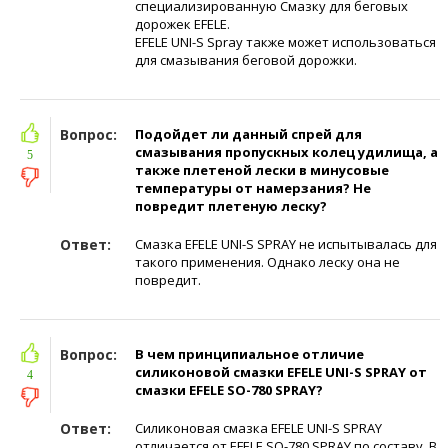
специализированную Смазку для беговых
дорожек EFELE.
EFELE UNI-S Spray также может использоваться
для смазывания беговой дорожки.
Вопрос:
Подойдет ли данный спрей для
смазывания пропускных колец удилища, а
5
также плетеной лески в минусовые
температуры от намерзания? Не
повредит плетеную леску?
Ответ:
Смазка EFELE UNI-S SPRAY не испытывалась для
такого применения. Однако леску она не
повредит.
Вопрос:
В чем принципиальное отличие
силиконовой смазки EFELE UNI-S SPRAY от
4
смазки EFELE SO-780 SPRAY?
Ответ:
Силиконовая смазка EFELE UNI-S SPRAY
отличается от EFELE SO-780 SPRAY по составу. В