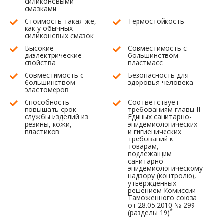
силиконовыми
смазками
Стоимость такая же,
Термостойкость
как у обычных
силиконовых смазок
Высокие
Совместимость с
диэлектрические
большинством
свойства
пластмасс
Совместимость с
Безопасность для
большинством
здоровья человека
эластомеров
Способность
Соответствует
повышать срок
требованиям главы II
службы изделий из
Единых санитарно-
резины, кожи,
эпидемиологических
пластиков
и гигиенических
требований к
товарам,
подлежащим
санитарно-
эпидемиологическому
надзору (контролю),
утвержденных
решением Комиссии
Таможенного союза
от 28.05.2010 № 299
*
(разделы 19)