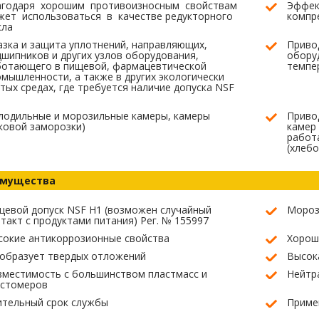
агодаря хорошим противоизносным свойствам
Эффек
жет использоваться в качестве редукторного
компр
сла
зка и защита уплотнений, направляющих,
Приво
шипников и других узлов оборудования,
обору
ботающего в пищевой, фармацевтической
темпе
мышленности, а также в других экологически
тых средах, где требуется наличие допуска NSF
лодильные и морозильные камеры, камеры
Приво
ковой заморозки)
камер 
работ
(хлебо
мущества
евой допуск NSF H1 (возможен случайный
Мороз
такт с продуктами питания) Рег. № 155997
сокие антикоррозионные свойства
Хорош
 образует твердых отложений
Высок
вместимость с большинством пластмасс и
Нейтр
астомеров
ительный срок службы
Приме