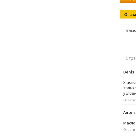
Отз
Комм
Стра
Denis
Я испо
только
услов
Ответи
Anton
Масло
Ответи