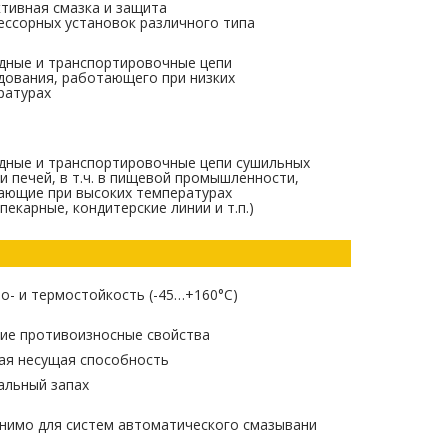
тивная смазка и защита
ессорных установок различного типа
дные и транспортировочные цепи
дования, работающего при низких
ратурах
дные и транспортировочные цепи сушильных
и печей, в т.ч. в пищевой промышленности,
ающие при высоких температурах
пекарные, кондитерские линии и т.п.)
о- и термостойкость (-45…+160°С)
ие противоизносные свойства
ая несущая способность
альный запах
нимо для систем автоматического смазывани