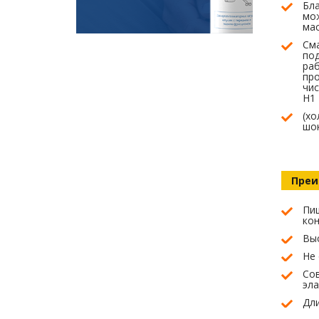
Бл
мо
ма
Сма
под
ра
про
чис
H1
(хо
шо
Преи
Пищ
кон
Вы
Не
Со
эл
Дл