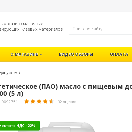
т-магазин смазочных,
зирующих, клеевых материалов
О МАГАЗИНЕ
ВИДЕО ОБЗОРЫ
ОПЛАТА
допуском
↓
етическое (ПАО) масло с пищевым до
00 (5 л)
: 0092751
92 оценки
местите НДС - 22%