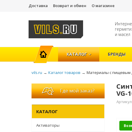
Доставка
Возврат и обмен
О магазине
Интерне
гермети
и масел
ГЛАВНАЯ
КАТАЛОГ
БРЕНДЫ
vils.ru
→
Каталог товаров
→
Материалы с пищевым 
Синт
Где мой заказ?
VG-1
Артикул
КАТАЛОГ
Активаторы
Воз