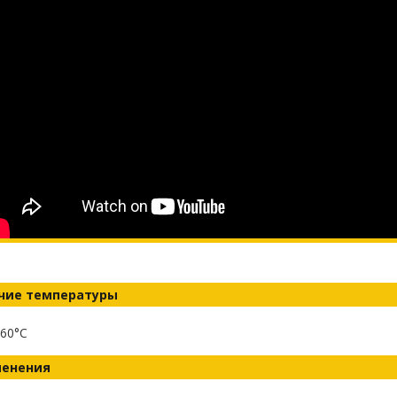
чие температуры
60°C
енения