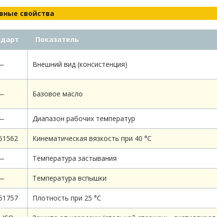
вные свойства
ндарт
Показатель
—
Внешний вид (консистенция)
—
Базовое масло
—
Диапазон рабочих температур
51562
Кинематическая вязкость при 40 °С
—
Температура застывания
—
Температура вспышки
51757
Плотность при 25 °С