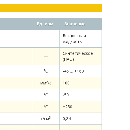
Ед. изм.
Значение
Бесцветная
—
жидкость
Синтетическое
—
(ПАО)
°С
-45 … +160
2
мм
/c
100
°С
-50
°C
+250
3
г/см
0,84