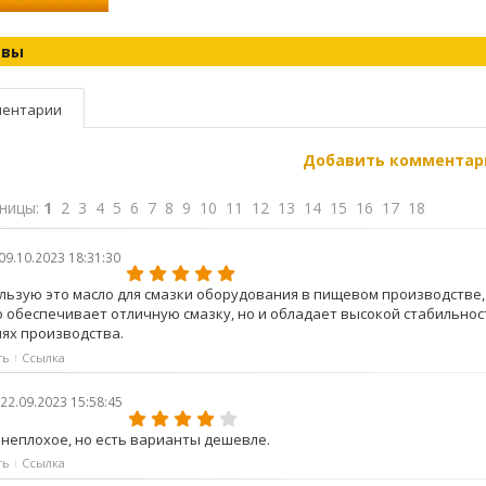
ывы
ентарии
Добавить комментар
ницы:
1
2
3
4
5
6
7
8
9
10
11
12
13
14
15
16
17
18
09.10.2023 18:31:30
льзую это масло для смазки оборудования в пищевом производстве, 
 обеспечивает отличную смазку, но и обладает высокой стабильнос
иях производства.
ть
Ссылка
22.09.2023 15:58:45
 неплохое, но есть варианты дешевле.
ть
Ссылка