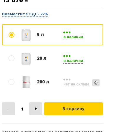
Возместите НДС - 22%
5 л
в наличии
20 л
в наличии
200 л
нет на складе
В корзину