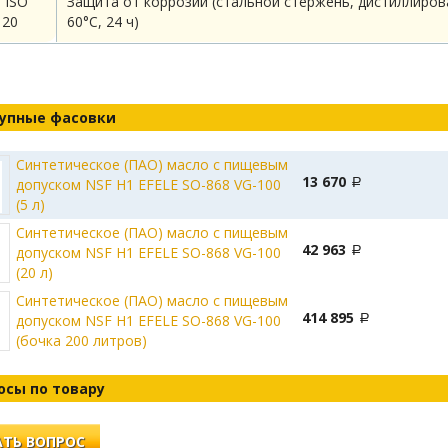
 ISO
Защита от коррозии (стальной стержень, дистиллиров
120
60°С, 24 ч)
упные фасовки
Синтетическое (ПАО) масло с пищевым
13 670
допуском NSF H1 EFELE SO-868 VG-100
(5 л)
Синтетическое (ПАО) масло с пищевым
42 963
допуском NSF H1 EFELE SO-868 VG-100
(20 л)
Синтетическое (ПАО) масло с пищевым
414 895
допуском NSF H1 EFELE SO-868 VG-100
(бочка 200 литров)
осы по товару
ТЬ ВОПРОС