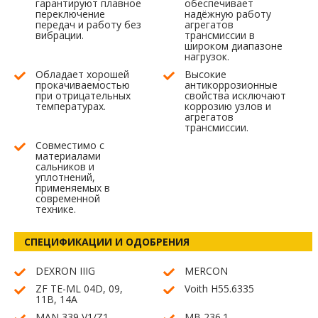
гарантируют плавное
обеспечивает
переключение
надёжную работу
передач и работу без
агрегатов
вибрации.
трансмиссии в
широком диапазоне
нагрузок.
Обладает хорошей
Высокие
прокачиваемостью
антикоррозионные
при отрицательных
свойства исключают
температурах.
коррозию узлов и
агрегатов
трансмиссии.
Совместимо с
материалами
сальников и
уплотнений,
применяемых в
современной
технике.
СПЕЦИФИКАЦИИ И ОДОБРЕНИЯ
DEXRON IIIG
MERCON
ZF TE-ML 04D, 09,
Voith H55.6335
11B, 14A
MAN 339 V1/Z1
MB 236.1