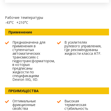
Рабочие температуры
-43°C
+210°C
Применение
Предназначена для
В усилителях
применения в
рулевого управления,
ступенчатых
где рекомендованы
автоматических
жидкости класса ATF.
трансмиссиях с
гидротрансформатором,
в которых
предписаны
жидкости по
спецификациям
Dexron IIIG, IID.
ПРЕИМУЩЕСТВА
Оптимальные
Высокая
фрикционные
термическая
свойства
стабильность