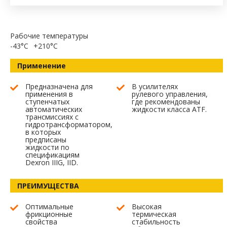
Рабочие температуры
-43°C
+210°C
Применение
Предназначена для
В усилителях
применения в
рулевого управления,
ступенчатых
где рекомендованы
автоматических
жидкости класса ATF.
трансмиссиях с
гидротрансформатором,
в которых
предписаны
жидкости по
спецификациям
Dexron IIIG, IID.
ПРЕИМУЩЕСТВА
Оптимальные
Высокая
фрикционные
термическая
свойства
стабильность