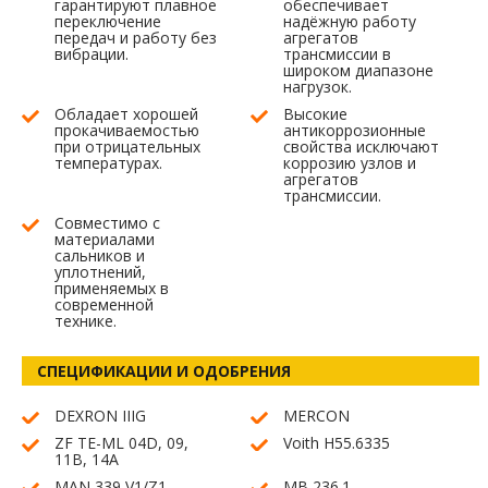
гарантируют плавное
обеспечивает
переключение
надёжную работу
передач и работу без
агрегатов
вибрации.
трансмиссии в
широком диапазоне
нагрузок.
Обладает хорошей
Высокие
прокачиваемостью
антикоррозионные
при отрицательных
свойства исключают
температурах.
коррозию узлов и
агрегатов
трансмиссии.
Совместимо с
материалами
сальников и
уплотнений,
применяемых в
современной
технике.
СПЕЦИФИКАЦИИ И ОДОБРЕНИЯ
DEXRON IIIG
MERCON
ZF TE-ML 04D, 09,
Voith H55.6335
11B, 14A
MAN 339 V1/Z1
MB 236.1