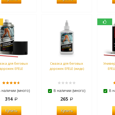
азка для беговых
Смазка для беговых
Универ
дорожек EFELE
дорожек EFELE (жидк)
EFEL
 наличии (много)
В наличии (много)
В н
314
265
Купить
Купить