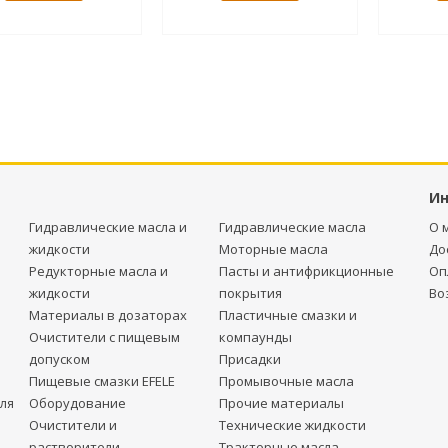
И
Гидравлические масла и
Гидравлические масла
О 
жидкости
Моторные масла
До
Редукторные масла и
Пасты и антифрикционные
Оп
жидкости
покрытия
Во
Материалы в дозаторах
Пластичные смазки и
Очистители с пищевым
компаунды
допуском
Присадки
Пищевые смазки EFELE
Промывочные масла
ля
Оборудование
Прочие материалы
Очистители и
Технические жидкости
растворители
Тракторные масла