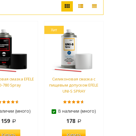
Хит
вая смазка EFELE
Силиконовая смазка с
O-780 Spray
пищевым допуском EFELE
UNI-S SPRAY
аличии (много)
В наличии (много)
159
178
Купить
Купить