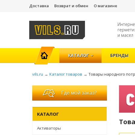
Доставка
Возврат и обмен
О магазине
Интерне
гермети
и масел
ГЛАВНАЯ
КАТАЛОГ
БРЕНДЫ
vils.ru
→
Каталог товаров
→
Товары народного пот
Где мой заказ?
КАТАЛОГ
Тов
Активаторы