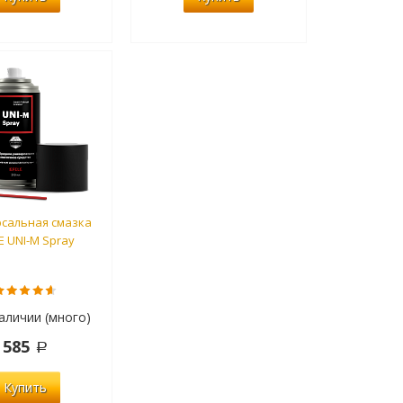
сальная смазка
E UNI-M Spray
аличии (много)
585
Купить