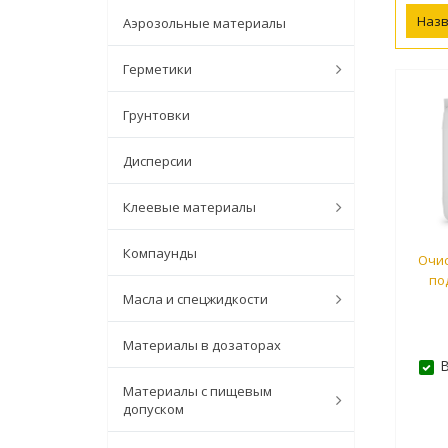
Наз
Аэрозольные материалы
Герметики
Грунтовки
Дисперсии
Клеевые материалы
Компаунды
Очис
по
Масла и спецжидкости
Материалы в дозаторах
В
Материалы с пищевым
допуском