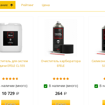
вание
Рейтинг
Цена
титель для систем
Очиститель карбюратора
Силиконо
дачи EFELE CL-555
EFELE
S
 наличии (много)
В наличии (много)
В н
10 729
264
Купить
Купить