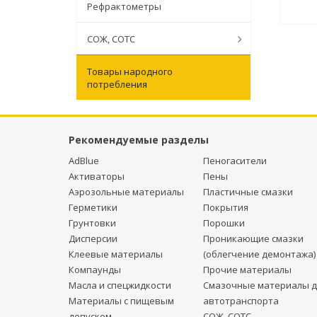
Рефрактометры
СОЖ, СОТС
Товары народного
потребления
Рекомендуемые разделы
AdBlue
Пеногасители
Активаторы
Пены
Аэрозольные материалы
Пластичные смазки
Герметики
Покрытия
Грунтовки
Порошки
Дисперсии
Проникающие смазки
Клеевые материалы
(облегчение демонтажа)
Компаунды
Прочие материалы
Масла и спецжидкости
Смазочные материалы д
Материалы с пищевым
автотранспорта
допуском
СОЖ, СОТС