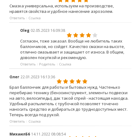
Смазка универсальна, используем на производстве,
нравятся свойства и удобное нанесение аэрозолем.
Ответить
Ссылка
Oleg
02.05.2023 16:09:38
Согласен, тоже заказал. Вообще не любитель таких
баллончиков, но сойдет. Качество смазки на высоте,
отлично смазывает и защищает от износа. В общем,
доволен покупкой и рекомендую.
Ответить
Родитель
Ссылка
Олег
22.01.2023 16:13:36
Брал баллончик для работы и бытовых нужд. Частенько
перебираю технику (бензоинструмент, элементы подвески
на авто, велосипеды), дак такой спрей - настоящая находка.
Удобный распылитель с трубочкой позволяет точечно
наносить средство и добираться до труднодоступных мест.
Теперь всегда под рукой.
Ответить
Ссылка
МихаилБ6
14.11.2022 08:08:54