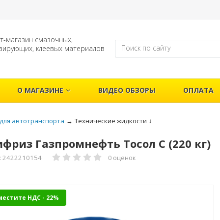
т-магазин смазочных,
зирующих, клеевых материалов
О МАГАЗИНЕ
ВИДЕО ОБЗОРЫ
ОПЛАТА
для автотранспорта
→
Технические жидкости
↓
фриз Газпромнефть Тосол С (220 кг)
: 2422210154
0 оценок
местите НДС - 22%