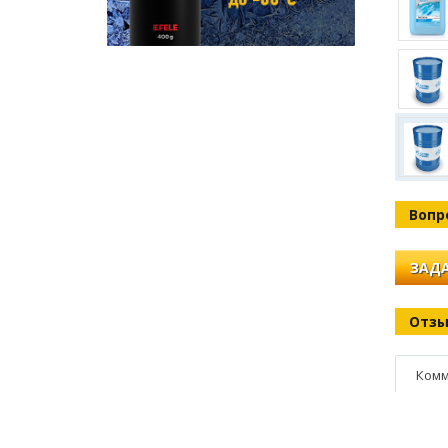
Вопр
ЗАДА
Отз
Комм