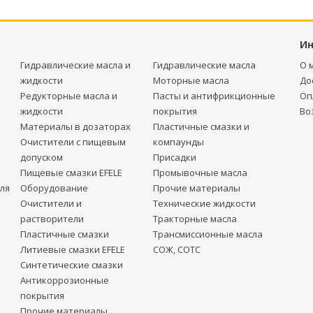
И
Гидравлические масла и
Гидравлические масла
О 
жидкости
Моторные масла
До
Редукторные масла и
Пасты и антифрикционные
Оп
жидкости
покрытия
Во
Материалы в дозаторах
Пластичные смазки и
Очистители с пищевым
компаунды
допуском
Присадки
Пищевые смазки EFELE
Промывочные масла
ля
Оборудование
Прочие материалы
Очистители и
Технические жидкости
растворители
Тракторные масла
Пластичные смазки
Трансмиссионные масла
Литиевые смазки EFELE
СОЖ, СОТС
Синтетические смазки
Антикоррозионные
покрытия
Прочие материалы