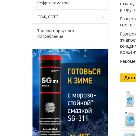
Рефрактометры
охлажде
разруша
СОЖ, СОТС
Газпром
соотве
Товары народного
Газпро
потребления
жидкос
концен
Концен
Рекомен
Дост