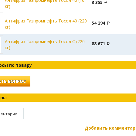
Антифриз Газпромнефть Тосол 40 (10
3 355
кг)
Антифриз Газпромнефть Тосол 40 (220
54 294
кг)
Антифриз Газпромнефть Тосол С (220
88 671
кг)
осы по товару
ТЬ ВОПРОС
ывы
ентарии
Добавить комментар