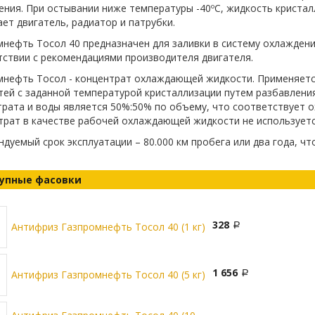
ния. При остывании ниже температуры -40ºС, жидкость кристалл
ет двигатель, радиатор и патрубки.
нефть Тосол 40 предназначен для заливки в систему охлаждени
тствии с рекомендациями производителя двигателя.
мнефть Тосол - концентрат охлаждающей жидкости. Применяет
тей с заданной температурой кристаллизации путем разбавлен
трата и воды является 50%:50% по объему, что соответствует 
трат в качестве рабочей охлаждающей жидкости не используетс
дуемый срок эксплуатации – 80.000 км пробега или два года, чт
упные фасовки
328
Антифриз Газпромнефть Тосол 40 (1 кг)
1 656
Антифриз Газпромнефть Тосол 40 (5 кг)