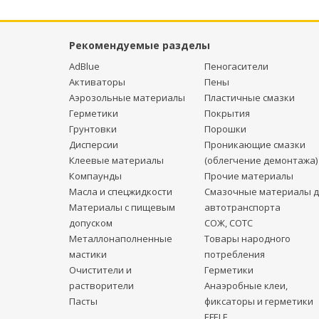
Рекомендуемые разделы
AdBlue
Пеногасители
Активаторы
Пены
Аэрозольные материалы
Пластичные смазки
Герметики
Покрытия
Грунтовки
Порошки
Дисперсии
Проникающие смазки
Клеевые материалы
(облегчение демонтажа)
Компаунды
Прочие материалы
Масла и спецжидкости
Смазочные материалы д
Материалы с пищевым
автотранспорта
допуском
СОЖ, СОТС
Металлонаполненные
Товары народного
мастики
потребления
Очистители и
Герметики
растворители
Анаэробные клеи,
Пасты
фиксаторы и герметики
EFELE