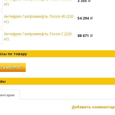
3 355
кг)
Антифриз Газпромнефть Тосол 40 (220
54 294
кг)
Антифриз Газпромнефть Тосол С (220
88 671
кг)
осы по товару
ТЬ ВОПРОС
ывы
ентарии
Добавить комментар