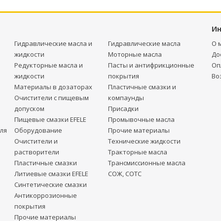
И
Гидравлические масла и
Гидравлические масла
О 
жидкости
Моторные масла
До
Редукторные масла и
Пасты и антифрикционные
Оп
жидкости
покрытия
Во
Материалы в дозаторах
Пластичные смазки и
Очистители с пищевым
компаунды
допуском
Присадки
Пищевые смазки EFELE
Промывочные масла
ля
Оборудование
Прочие материалы
Очистители и
Технические жидкости
растворители
Тракторные масла
Пластичные смазки
Трансмиссионные масла
Литиевые смазки EFELE
СОЖ, СОТС
Синтетические смазки
Антикоррозионные
покрытия
Прочие материалы