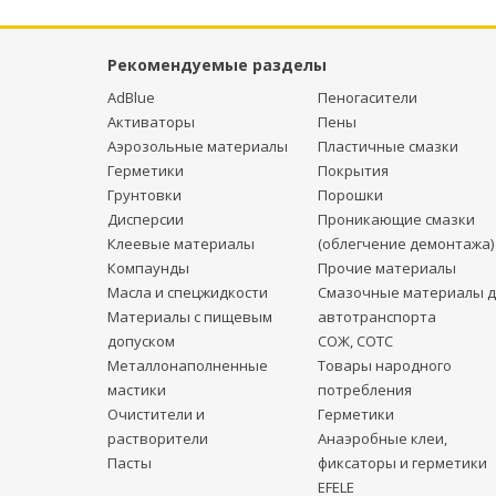
Рекомендуемые разделы
AdBlue
Пеногасители
Активаторы
Пены
Аэрозольные материалы
Пластичные смазки
Герметики
Покрытия
Грунтовки
Порошки
Дисперсии
Проникающие смазки
Клеевые материалы
(облегчение демонтажа)
Компаунды
Прочие материалы
Масла и спецжидкости
Смазочные материалы д
Материалы с пищевым
автотранспорта
допуском
СОЖ, СОТС
Металлонаполненные
Товары народного
мастики
потребления
Очистители и
Герметики
растворители
Анаэробные клеи,
Пасты
фиксаторы и герметики
EFELE