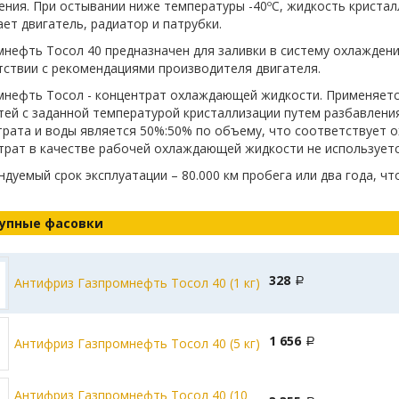
ния. При остывании ниже температуры -40ºС, жидкость кристалл
ет двигатель, радиатор и патрубки.
нефть Тосол 40 предназначен для заливки в систему охлаждени
тствии с рекомендациями производителя двигателя.
мнефть Тосол - концентрат охлаждающей жидкости. Применяет
тей с заданной температурой кристаллизации путем разбавлен
трата и воды является 50%:50% по объему, что соответствует 
трат в качестве рабочей охлаждающей жидкости не используетс
дуемый срок эксплуатации – 80.000 км пробега или два года, чт
упные фасовки
328
Антифриз Газпромнефть Тосол 40 (1 кг)
1 656
Антифриз Газпромнефть Тосол 40 (5 кг)
Антифриз Газпромнефть Тосол 40 (10