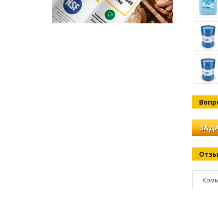
Вопр
ЗАДА
Отз
Комм