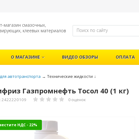
т-магазин смазочных,
зирующих, клеевых материалов
О МАГАЗИНЕ
ВИДЕО ОБЗОРЫ
ОПЛАТА
для автотранспорта
→
Технические жидкости
↓
фриз Газпромнефть Тосол 40 (1 кг)
: 2422220109
0 оценок
местите НДС - 22%