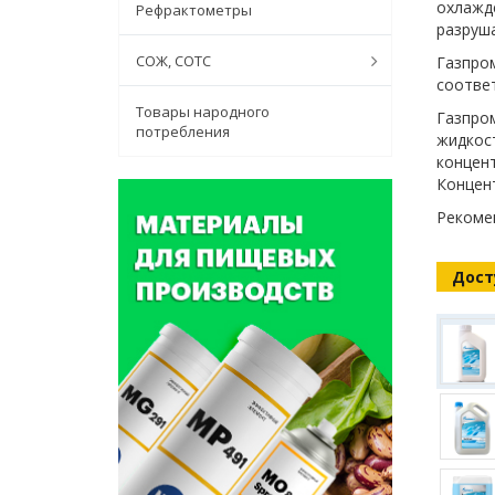
охлажде
Рефрактометры
разруша
СОЖ, СОТС
Газпром
соотве
Товары народного
Газпро
потребления
жидкос
концен
Концен
Рекомен
Дост