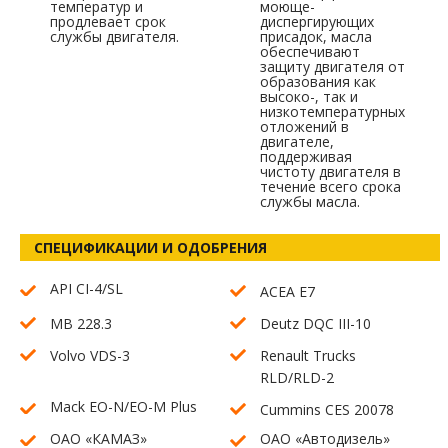
температур и
моюще-
продлевает срок
диспергирующих
службы двигателя.
присадок, масла
обеспечивают
защиту двигателя от
образования как
высоко-, так и
низкотемпературных
отложений в
двигателе,
поддерживая
чистоту двигателя в
течение всего срока
службы масла.
СПЕЦИФИКАЦИИ И ОДОБРЕНИЯ
API CI-4/SL
ACEA E7
MB 228.3
Deutz DQC III-10
Volvo VDS-3
Renault Trucks
RLD/RLD-2
Mack EO-N/EO-M Plus
Cummins CES 20078
ОАО «КАМАЗ»
ОАО «Автодизель»