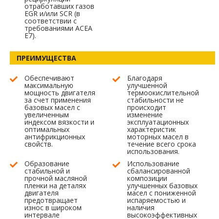
отработавших газов
EGR и/или SCR (в
соответствии с
требованиями ACEA
E7).
ПРЕИМУЩЕСТВА
Обеспечивают
Благодаря
максимальную
улучшенной
мощность двигателя
термоокислительной
за счет применения
стабильности не
базовых масел с
происходит
увеличенным
изменение
индексом вязкости и
эксплуатационных
оптимальных
характеристик
антифрикционных
моторных масел в
свойств.
течение всего срока
использования.
Образование
Использование
стабильной и
сбалансированной
прочной масляной
композиции
пленки на деталях
улучшенных базовых
двигателя
масел с пониженной
предотвращает
испаряемостью и
износ в широком
наличия
интервале
высокоэффективных