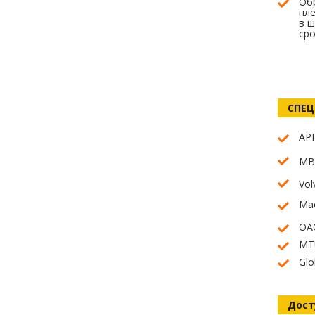
Обр
пле
в ш
сро
СПЕЦ
API
MB
Vol
Mac
ОА
MT
Glo
Дост