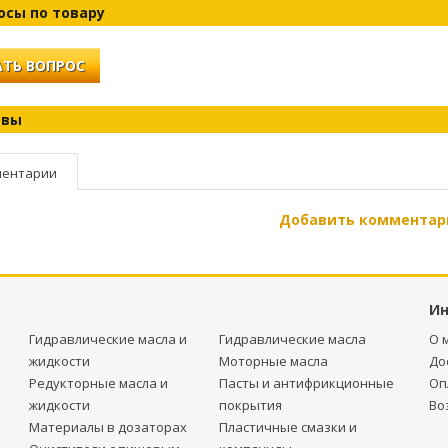
осы по товару
ТЬ ВОПРОС
ывы
ентарии
Добавить комментар
И
Гидравлические масла и
Гидравлические масла
О 
жидкости
Моторные масла
До
Редукторные масла и
Пасты и антифрикционные
Оп
жидкости
покрытия
Во
Материалы в дозаторах
Пластичные смазки и