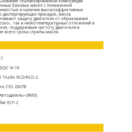
ьзование сбалансированной композиции
енных базовых масел с пониженной
яемостью и наличия высокоэффективных
-диспергирующих присадок, масла
ечивают защиту двигателя от образования
соко-, так и низкотемпературных отложений в
еле, поддерживая чистоту двигателя в
е всего срока службы масла.
E7
DQC III-10
t Trucks RLD/RLD-2
ns CES 20078
Автодизель» (ЯМЗ)
llar ECF-2