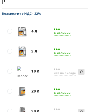
Возместите НДС - 22%
4 л
в наличии
5 л
в наличии
10 л
нет на складе
20 л
в наличии
50 л