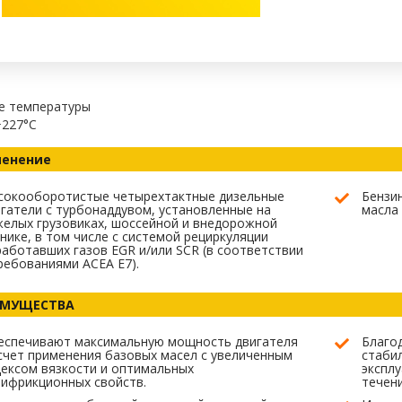
е температуры
+227°C
енение
сокооборотистые четырехтактные дизельные
Бензи
гатели с турбонаддувом, установленные на
масла 
елых грузовиках, шоссейной и внедорожной
нике, в том числе с системой рециркуляции
аботавших газов EGR и/или SCR (в соответствии
ребованиями ACEA E7).
ИМУЩЕСТВА
еспечивают максимальную мощность двигателя
Благо
счет применения базовых масел с увеличенным
стаби
ексом вязкости и оптимальных
экспл
ифрикционных свойств.
течени