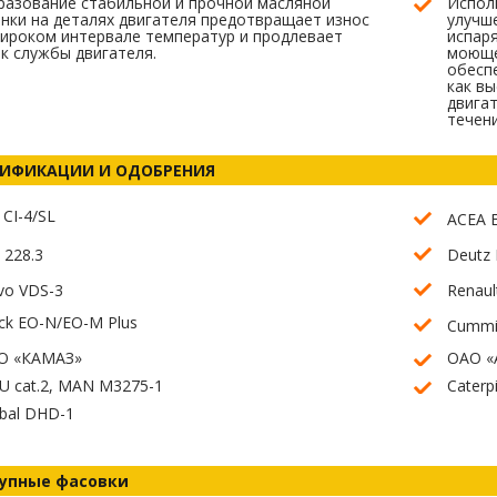
азование стабильной и прочной масляной
Испол
нки на деталях двигателя предотвращает износ
улучш
ироком интервале температур и продлевает
испар
к службы двигателя.
моюще
обесп
как вы
двигат
течени
ИФИКАЦИИ И ОДОБРЕНИЯ
 CI-4/SL
ACEA 
 228.3
Deutz 
vo VDS-3
Renaul
k EO-N/EO-M Plus
Cummi
О «КАМАЗ»
ОАО «
U cat.2, MAN M3275-1
Caterpi
bal DHD-1
упные фасовки