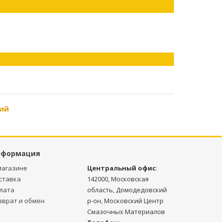
ий
нформация
магазине
Центральный офис
:
ставка
142000, Московская
лата
область, Домодедовский
зврат и обмен
р-он, Московский Центр
Смазочных Материалов