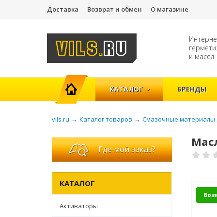
Доставка
Возврат и обмен
О магазине
Интерне
гермети
и масел
ГЛАВНАЯ
КАТАЛОГ
БРЕНДЫ
vils.ru
→
Каталог товаров
→
Смазочные материалы 
Масл
Где мой заказ?
КАТАЛОГ
Воз
Активаторы