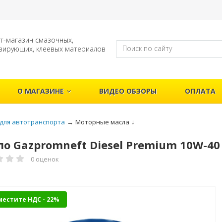
т-магазин смазочных,
зирующих, клеевых материалов
О МАГАЗИНЕ
ВИДЕО ОБЗОРЫ
ОПЛАТА
для автотранспорта
→
Моторные масла
↓
о Gazpromneft Diesel Premium 10W-40 A
0 оценок
местите НДС - 22%