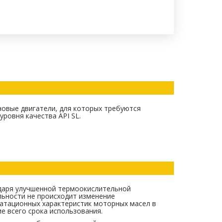
новые двигатели, для которых требуются
уровня качества API SL.
даря улучшенной термоокислительной
льности не происходит изменение
уатационных характеристик моторных масел в
е всего срока использования.