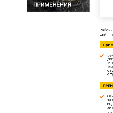
Рабочи
-40°C
Прим
Вы
дви
тяж
тех
отр
с т
ПРЕ
Об
за 
инд
ант