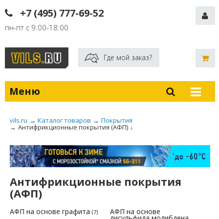
+7 (495) 777-69-52
пн-пт с 9:00-18:00
Где мой заказ?
Меню
vils.ru
→
Каталог товаров
→
Покрытия
→
Антифрикционные покрытия (АФП)
↓
Антифрикционные покрытия
(АФП)
АФП на основе графита
АФП на основе
(7)
дисульфида молибдена