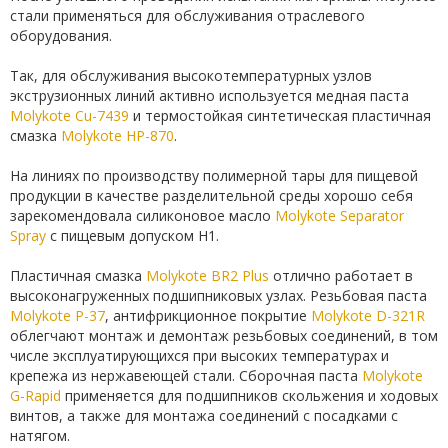
стали применяться для обслуживания отраслевого
оборудования.
Так, для обслуживания высокотемпературных узлов
экструзионных линий активно используется медная паста
Molykote Cu-7439
и термостойкая синтетическая пластичная
смазка
Molykote HP-870
.
На линиях по производству полимерной тары для пищевой
продукции в качестве разделительной среды хорошо себя
зарекомендовала силиконовое масло
Molykote Separator
Spray
с пищевым допуском H1.
Пластичная смазка
Molykote BR2 Plus
отлично работает в
высоконагруженных подшипниковых узлах. Резьбовая паста
Molykote P-37
, антифрикционное покрытие
Molykote D-321R
облегчают монтаж и демонтаж резьбовых соединений, в том
числе эксплуатирующихся при высоких температурах и
крепежа из нержавеющей стали. Сборочная паста
Molykote
G-Rapid
применяется для подшипников скольжения и ходовых
винтов, а также для монтажа соединений с посадками с
натягом.