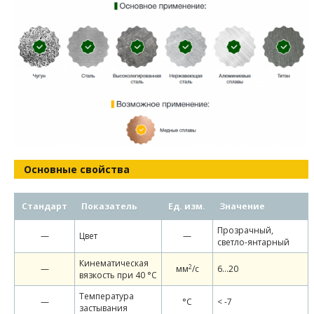
Основные свойства
Стандарт
Показатель
Ед. изм.
Значение
Прозрачный,
—
Цвет
—
светло-янтарный
Кинематическая
2
—
мм
/c
6...20
вязкость при 40 °С
Температура
—
°С
< -7
застывания