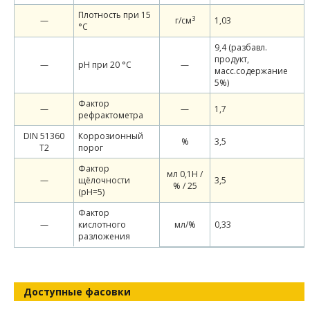
Плотность при 15
3
—
г/см
1,03
°С
9,4 (разбавл.
продукт,
—
pH при 20 °С
—
масс.содержание
5%)
Фактор
—
—
1,7
рефрактометра
DIN 51360
Коррозионный
%
3,5
T2
порог
Фактор
мл 0,1Н /
—
щёлочности
3,5
% / 25
(pH=5)
Фактор
—
кислотного
мл/%
0,33
разложения
Доступные фасовки