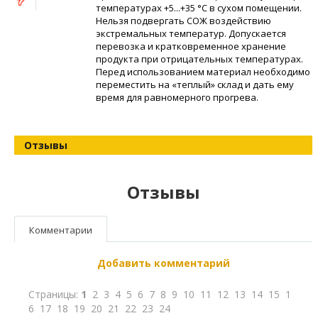
температурах +5...+35 °С в сухом помещении.
Нельзя подвергать СОЖ воздействию
экстремальных температур. Допускается
перевозка и кратковременное хранение
продукта при отрицательных температурах.
Перед использованием материал необходимо
переместить на «теплый» склад и дать ему
время для равномерного прогрева.
Отзывы
Отзывы
Комментарии
Добавить комментарий
Страницы:
1
2
3
4
5
6
7
8
9
10
11
12
13
14
15
1
6
17
18
19
20
21
22
23
24