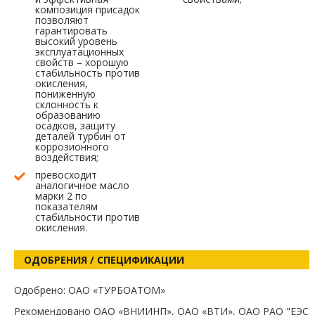
композиция присадок
позволяют
гарантировать
высокий уровень
эксплуатационных
свойств – хорошую
стабильность против
окисления,
пониженную
склонность к
образованию
осадков, защиту
деталей турбин от
коррозионного
воздействия;
превосходит
аналогичное масло
марки 2 по
показателям
стабильности против
окисления.
ОДОБРЕНИЯ / СПЕЦИФИКАЦИИ
Одобрено: ОАО «ТУРБОАТОМ»
Рекомендовано ОАО «ВНИИНП», ОАО «ВТИ», ОАО РАО "ЕЭС