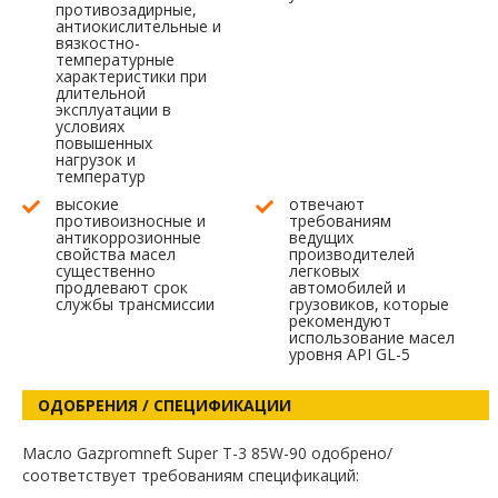
противозадирные,
антиокислительные и
вязкостно-
температурные
характеристики при
длительной
эксплуатации в
условиях
повышенных
нагрузок и
температур
высокие
отвечают
противоизносные и
требованиям
антикоррозионные
ведущих
свойства масел
производителей
существенно
легковых
продлевают срок
автомобилей и
службы трансмиссии
грузовиков, которые
рекомендуют
использование масел
уровня API GL-5
ОДОБРЕНИЯ / СПЕЦИФИКАЦИИ
Масло Gazpromneft Super T-3 85W-90 одобрено/
соответствует требованиям спецификаций: