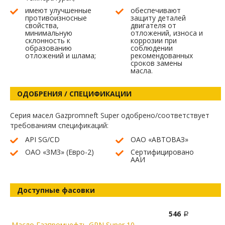
имеют улучшенные
обеспечивают
противоизносные
защиту деталей
свойства,
двигателя от
минимальную
отложений, износа и
склонность к
коррозии при
образованию
соблюдении
отложений и шлама;
рекомендованных
сроков замены
масла.
ОДОБРЕНИЯ / СПЕЦИФИКАЦИИ
Серия масел Gazpromneft Super одобрено/соответствует
требованиям спецификаций:
API SG/CD
ОАО «АВТОВАЗ»
ОАО «ЗМЗ» (Евро-2)
Сертифицировано
ААИ
Доступные фасовки
546
Масло Газпромнефть GPN Super 10