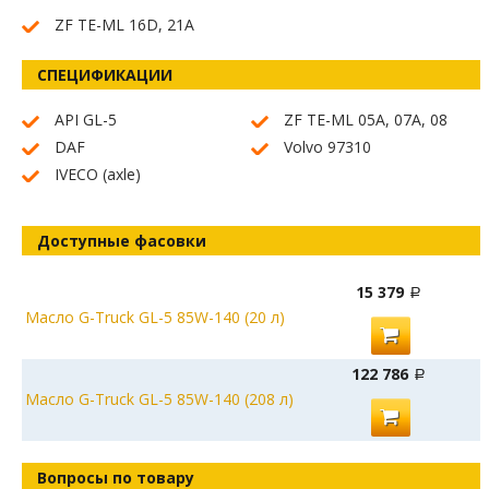
ZF TE-ML 16D, 21A
СПЕЦИФИКАЦИИ
API GL-5
ZF TE-ML 05A, 07A, 08
DAF
Volvo 97310
IVECO (axle)
Доступные фасовки
15 379
Масло G-Truck GL-5 85W-140 (20 л)
122 786
Масло G-Truck GL-5 85W-140 (208 л)
Вопросы по товару