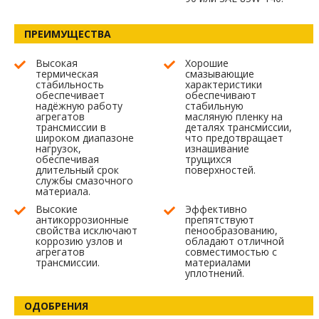
ПРЕИМУЩЕСТВА
Высокая
Хорошие
термическая
смазывающие
стабильность
характеристики
обеспечивает
обеспечивают
надёжную работу
стабильную
агрегатов
масляную пленку на
трансмиссии в
деталях трансмиссии,
широком диапазоне
что предотвращает
нагрузок,
изнашивание
обеспечивая
трущихся
длительный срок
поверхностей.
службы смазочного
материала.
Высокие
Эффективно
антикоррозионные
препятствуют
свойства исключают
пенообразованию,
коррозию узлов и
обладают отличной
агрегатов
совместимостью с
трансмиссии.
материалами
уплотнений.
ОДОБРЕНИЯ