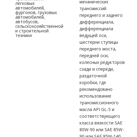
механических
легковых
автомобилей,
трансмиссий:
фургонов, грузовых
переднего и заднего
автомобилей,
автобусов,
дифференциала,
сельскохозяйственной
дифференциала
и строительной
техники
ведущей оси,
шестерни ступицы
переднего моста,
передней оси,
колесных редукторов
сзади и спереди,
раздаточной
коробки, где
рекомендовано
использование
трансмиссионного
масла API GL-5 и
соответствующего
класса вязкости SAE
80W-90 или SAE 85W-
90 или SAE 85W-140.