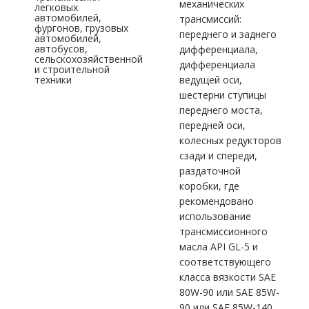
механических
легковых
автомобилей,
трансмиссий:
фургонов, грузовых
переднего и заднего
автомобилей,
автобусов,
дифференциала,
сельскохозяйственной
дифференциала
и строительной
техники
ведущей оси,
шестерни ступицы
переднего моста,
передней оси,
колесных редукторов
сзади и спереди,
раздаточной
коробки, где
рекомендовано
использование
трансмиссионного
масла API GL-5 и
соответствующего
класса вязкости SAE
80W-90 или SAE 85W-
90 или SAE 85W-140.