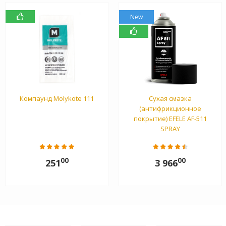
New
Компаунд Molykote 111
Сухая смазка
(антифрикционное
покрытие) EFELE AF-511
SPRAY
00
00
251
3 966