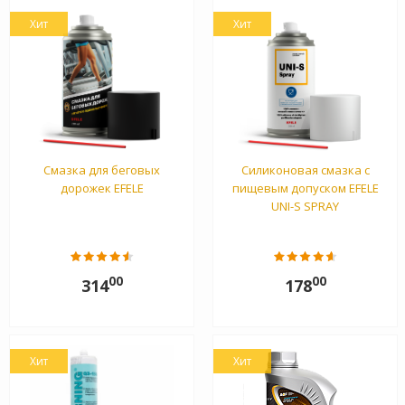
Хит
Хит
Смазка для беговых
Силиконовая смазка с
дорожек EFELE
пищевым допуском EFELE
UNI-S SPRAY
00
00
314
178
Хит
Хит