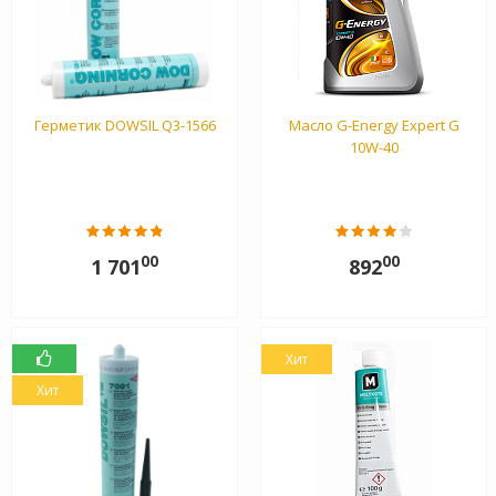
Герметик DOWSIL Q3-1566
Масло G-Energy Expert G
10W-40
00
00
1 701
892
Хит
Хит