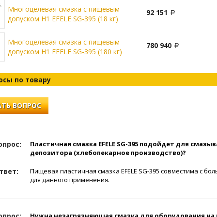
Многоцелевая смазка с пищевым
92 151
допуском Н1 EFELE SG-395 (18 кг)
Многоцелевая смазка с пищевым
780 940
допуском Н1 EFELE SG-395 (180 кг)
осы по товару
ТЬ ВОПРОС
опрос:
Пластичная смазка EFELE SG-395 подойдет для смазы
депозитора (хлебопекарное производство)?
твет:
Пищевая пластичная смазка EFELE SG-395 совместима с бо
для данного применения.
опрос:
Нужна незагрязняющая смазка для оборудования на 