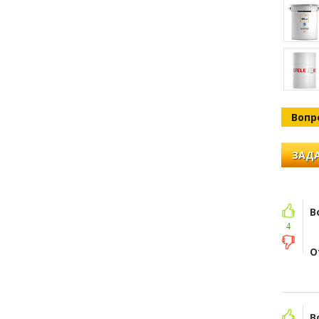
Вопр
ЗАДА
В
4
О
В