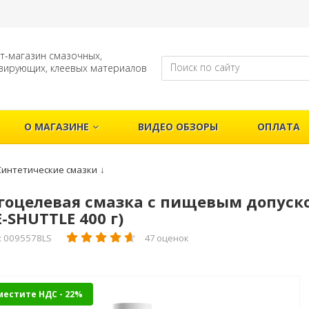
т-магазин смазочных,
зирующих, клеевых материалов
О МАГАЗИНЕ
ВИДЕО ОБЗОРЫ
ОПЛАТА
Синтетические смазки
↓
оцелевая смазка с пищевым допуском
E-SHUTTLE
400 г)
: 0095578LS
47 оценок
местите НДС - 22%