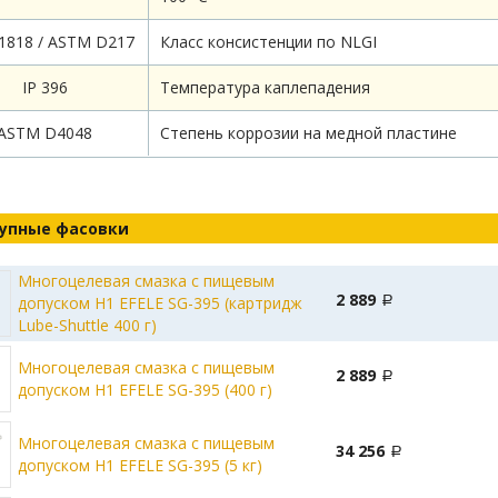
1818 / ASTM D217
Класс консистенции по NLGI
IP 396
Температура каплепадения
ASTM D4048
Степень коррозии на медной пластине
упные фасовки
Многоцелевая смазка с пищевым
2 889
допуском Н1 EFELE SG-395 (картридж
Lube-Shuttle 400 г)
Многоцелевая смазка с пищевым
2 889
допуском Н1 EFELE SG-395 (400 г)
Многоцелевая смазка с пищевым
34 256
допуском Н1 EFELE SG-395 (5 кг)