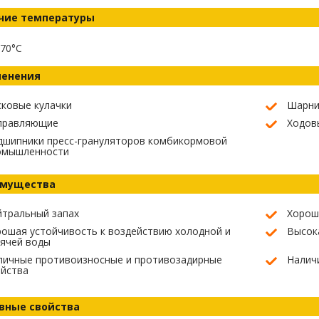
чие температуры
70°C
енения
ковые кулачки
Шарн
правляющие
Ходов
дшипники пресс-грануляторов комбикормовой
омышленности
мущества
йтральный запах
Хорош
ошая устойчивость к воздействию холодной и
Высок
ячей воды
личные противоизносные и противозадирные
Налич
ойства
вные свойства