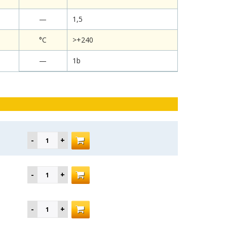
—
1,5
°C
>+240
—
1b