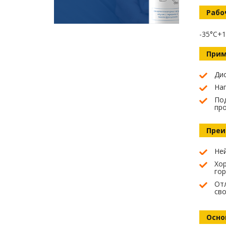
Рабо
-35°C+1
Прим
Дис
На
По
пр
Преи
Не
Хор
гор
От
св
Осно