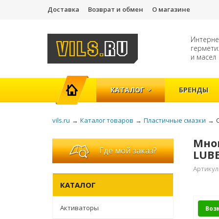
Доставка
Возврат и обмен
О магазине
Интерне
гермети
и масел
ГЛАВНАЯ
КАТАЛОГ
БРЕНДЫ
vils.ru
→
Каталог товаров
→
Пластичные смазки
→
Мног
Где мой заказ?
LUB
Артикул
КАТАЛОГ
Активаторы
Воз