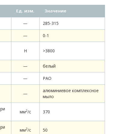
Ед. изм.
Значение
—
285-315
—
0-1
Н
>3800
—
белый
—
РАО
алюминиевое комплексное
—
мыло
при
2
мм
/c
370
при
2
мм
/c
50