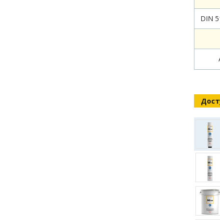
DIN 5
Дост