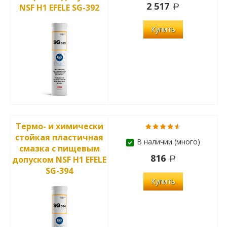
2 517
NSF H1 EFELE SG-392
Купить
Термо- и химически
стойкая пластичная
В наличии (много)
смазка с пищевым
816
допуском NSF H1 EFELE
SG-394
Купить