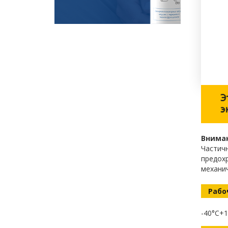
Внима
Частичн
предох
механич
Рабо
-40°C
+1