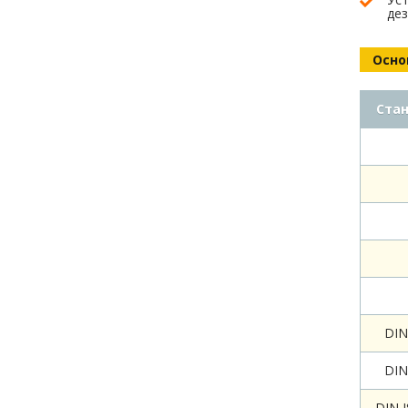
де
Осно
Ста
DIN
DIN
DIN 