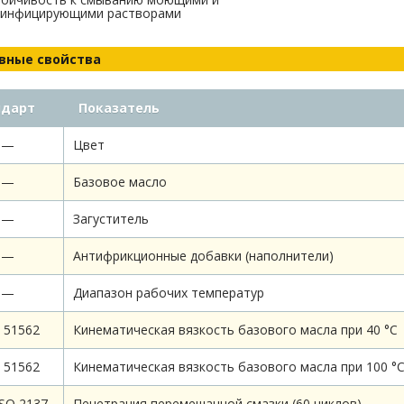
зинфицирующими растворами
вные свойства
ндарт
Показатель
—
Цвет
—
Базовое масло
—
Загуститель
—
Антифрикционные добавки (наполнители)
—
Диапазон рабочих температур
 51562
Кинематическая вязкость базового масла при 40 °С
 51562
Кинематическая вязкость базового масла при 100 °
ISO 2137
Пенетрация перемешанной смазки (60 циклов)