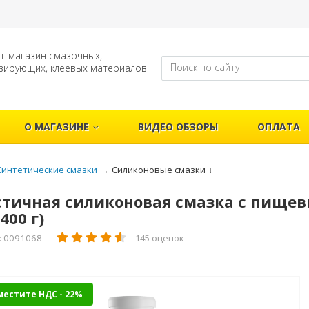
т-магазин смазочных,
зирующих, клеевых материалов
О МАГАЗИНЕ
ВИДЕО ОБЗОРЫ
ОПЛАТА
Синтетические смазки
→
Силиконовые смазки
↓
тичная силиконовая смазка с пищевы
400 г)
: 0091068
145 оценок
местите НДС - 22%