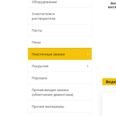
Оборудование
ВЫ
МАГА
Очистители и
растворители
Пасты
Пены
Пластичные смазки
Покрытия
Порошки
Виде
Проникающие смазки
(облегчение демонтажа)
Прочие материалы
ищевой промышленности