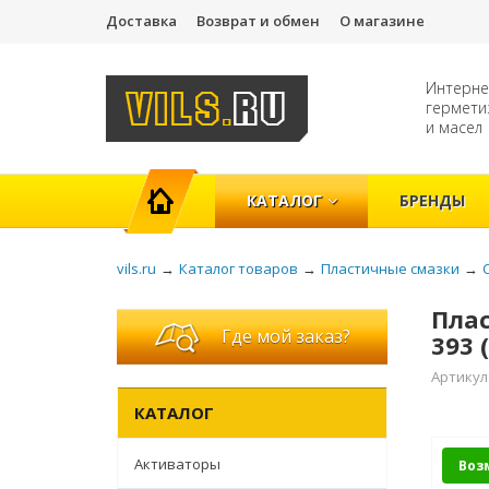
Доставка
Возврат и обмен
О магазине
Интерне
гермети
и масел
ГЛАВНАЯ
КАТАЛОГ
БРЕНДЫ
vils.ru
→
Каталог товаров
→
Пластичные смазки
→
Плас
Где мой заказ?
393 (
Артикул
КАТАЛОГ
Активаторы
Воз