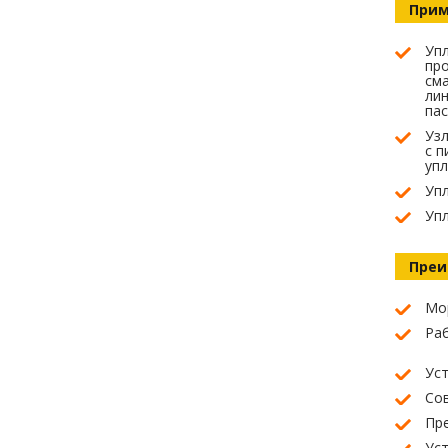
Прим
Уп
про
сма
лин
пас
Узл
с п
упл
Упл
Уп
Преи
Мо
Ра
Ус
Со
Пр
Ус