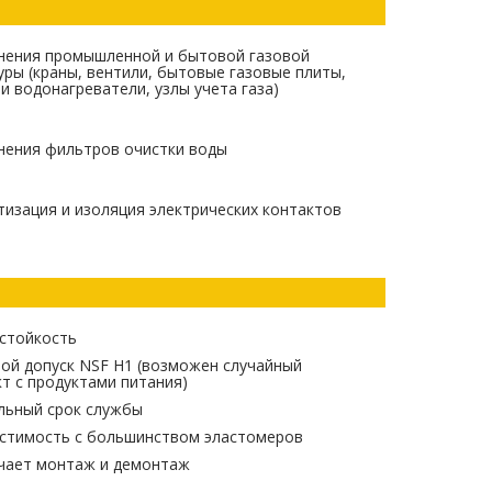
нения промышленной и бытовой газовой
ры (краны, вентили, бытовые газовые плиты,
и водонагреватели, узлы учета газа)
нения фильтров очистки воды
изация и изоляция электрических контактов
стойкость
ой допуск NSF H1 (возможен случайный
т с продуктами питания)
льный срок службы
стимость с большинством эластомеров
чает монтаж и демонтаж