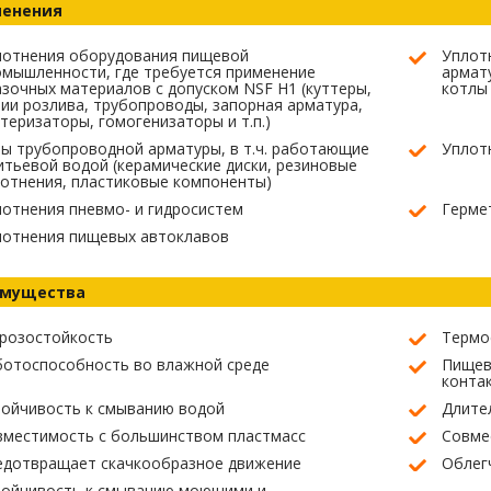
енения
лотнения оборудования пищевой
Уплот
мышленности, где требуется применение
армату
зочных материалов с допуском NSF H1 (куттеры,
котлы 
ии розлива, трубопроводы, запорная арматура,
теризаторы, гомогенизаторы и т.п.)
ы трубопроводной арматуры, в т.ч. работающие
Уплот
итьевой водой (керамические диски, резиновые
отнения, пластиковые компоненты)
отнения пневмо- и гидросистем
Гермет
лотнения пищевых автоклавов
мущества
розостойкость
Термо
ботоспособность во влажной среде
Пищев
контак
тойчивость к смыванию водой
Длите
вместимость с большинством пластмасс
Совме
едотвращает скачкообразное движение
Облег
тойчивость к смыванию моющими и