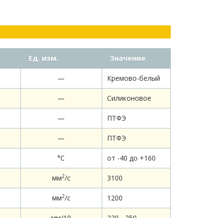
Ед. изм.
Значение
—
Кремово-белый
—
Силиконовое
—
ПТФЭ
—
ПТФЭ
°С
от -40 до +160
2
мм
/c
3100
2
С
мм
/c
1200
мм/10
220 - 250