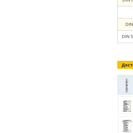
DIN
DIN 5
Дост