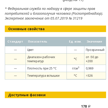
* Федеральная служба по надзору в сфере защиты прав
потребителей и благополучия человека (Роспотребнадзор).
Экспертное заключение от 05.07.2019 № 31219
Основные свойства
Стандарт
Показатель
Ед. изм.
Значение
—
Цвет
—
Прозрачный
Диапазон рабочих
от -50 до
—
°С
температур
+200
3
—
Плотность при 25 °С
г/см
0,969
—
Температура вспышки
°C
>326
Доступные фасовки
178