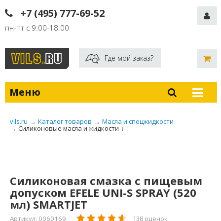
+7 (495) 777-69-52
пн-пт с 9:00-18:00
Где мой заказ?
Меню
vils.ru
→
Каталог товаров
→
Масла и спецжидкости
→
Силиконовые масла и жидкости
↓
Силиконовая смазка с пищевым
допуском EFELE UNI-S SPRAY (520
мл) SMARTJET
Артикул: 0060169
138 оценок