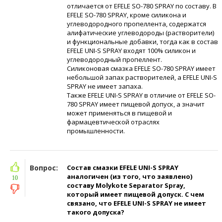
отличается от EFELE SO-780 SPRAY по составу. В
EFELE SO-780 SPRAY, кроме силикона и
углеводородного пропеллента, содержатся
алифатические углеводороды (растворители)
и функциональные добавки, тогда как в состав
EFELE UNI-S SPRAY входят 100% силикон и
углеводородный пропеллент.
Силиконовая смазка EFELE SO-780 SPRAY имеет
небольшой запах растворителей, а EFELE UNI-S
SPRAY не имеет запаха.
Также EFELE UNI-S SPRAY в отличие от EFELE SO-
780 SPRAY имеет пищевой допуск, а значит
может применяться в пищевой и
фармацевтической отраслях
промышленности.
Вопрос:
Состав смазки EFELE UNI-S SPRAY
аналогичен (из того, что заявлено)
10
составу Molykote Separator Spray,
который имеет пищевой допуск. С чем
связано, что EFELE UNI-S SPRAY не имеет
такого допуска?