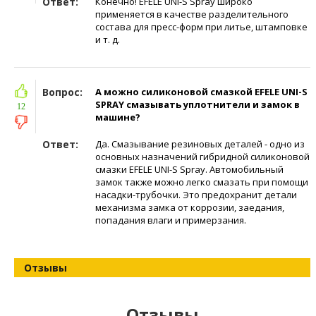
Ответ:
Конечно! EFELE UNI-S Spray широко
применяется в качестве разделительного
состава для пресс-форм при литье, штамповке
и т. д.
Вопрос:
А можно силиконовой смазкой EFELE UNI-S
SPRAY смазывать уплотнители и замок в
12
машине?
Ответ:
Да. Смазывание резиновых деталей - одно из
основных назначений гибридной силиконовой
смазки EFELE UNI-S Spray. Автомобильный
замок также можно легко смазать при помощи
насадки-трубочки. Это предохранит детали
механизма замка от коррозии, заедания,
попадания влаги и примерзания.
Отзывы
Отзывы