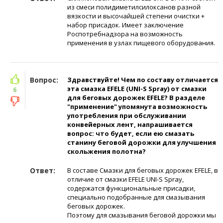
из смеси полидиметилсилоксанов разной
вязкости и высочайшей степени очистки +
набор присадок. Имеет заключение
Роспотребнадзора на возможность
применения в узлах пищевого оборудования.
Вопрос:
Здравствуйте! Чем по составу отличается
эта смазка EFELE (UNI-S Spray) от смазки
6
для беговых дорожек EFELE? В разделе
"применение" упомянута возможность
употребления при обслуживании
конвейерных лент, напрашивается
вопрос: что будет, если ею смазать
станину беговой дорожки для улучшения
скольжения полотна?
Ответ:
В составе Смазки для беговых дорожек EFELE, в
отличие от смазки EFELE UNI-S Spray,
содержатся функциональные присадки,
специально подобранные для смазывания
беговых дорожек.
Поэтому для смазывания беговой дорожки мы