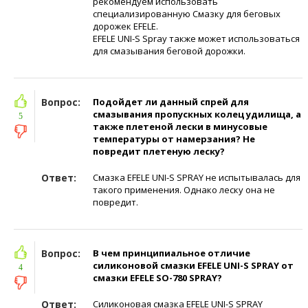
рекомендуем использовать
специализированную Смазку для беговых
дорожек EFELE.
EFELE UNI-S Spray также может использоваться
для смазывания беговой дорожки.
Вопрос:
Подойдет ли данный спрей для
смазывания пропускных колец удилища, а
5
также плетеной лески в минусовые
температуры от намерзания? Не
повредит плетеную леску?
Ответ:
Смазка EFELE UNI-S SPRAY не испытывалась для
такого применения. Однако леску она не
повредит.
Вопрос:
В чем принципиальное отличие
силиконовой смазки EFELE UNI-S SPRAY от
4
смазки EFELE SO-780 SPRAY?
Ответ:
Силиконовая смазка EFELE UNI-S SPRAY