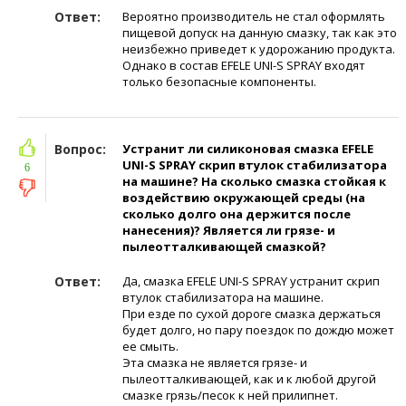
Ответ:
Вероятно производитель не стал оформлять
пищевой допуск на данную смазку, так как это
неизбежно приведет к удорожанию продукта.
Однако в состав EFELE UNI-S SPRAY входят
только безопасные компоненты.
Вопрос:
Устранит ли силиконовая смазка EFELE
UNI-S SPRAY скрип втулок стабилизатора
6
на машине? На сколько смазка стойкая к
воздействию окружающей среды (на
сколько долго она держится после
нанесения)? Является ли грязе- и
пылеотталкивающей смазкой?
Ответ:
Да, смазка EFELE UNI-S SPRAY устранит скрип
втулок стабилизатора на машине.
При езде по сухой дороге смазка держаться
будет долго, но пару поездок по дождю может
ее смыть.
Эта смазка не является грязе- и
пылеотталкивающей, как и к любой другой
смазке грязь/песок к ней прилипнет.