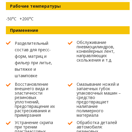
Рабочие температуры
-50°C
+200°C
Применение
Обслуживание
Разделительный
пневмоцилиндров,
состав для пресс-
конвейерных лент,
направляющих
форм, матриц и
скольжения и т.д.
фильер при литье,
вытяжке и
штамповке
Восстановление
Смазывание ножей и
внешнего вида и
запаечных губок
эластичности
упаковочных машин –
резиновых
средство
уплотнений,
предотвращает
предотвращение их
налипание
растрескивания и
полимерного
примерзания
материала
Устранение скрипа
Обработка деталей
при трении
автомобиля:
пластмассовых,
резиновых