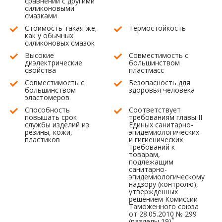
сравнении с другими
силиконовыми
смазками
Стоимость такая же,
Термостойкость
как у обычных
силиконовых смазок
Высокие
Совместимость с
диэлектрические
большинством
свойства
пластмасс
Совместимость с
Безопасность для
большинством
здоровья человека
эластомеров
Способность
Соответствует
повышать срок
требованиям главы II
службы изделий из
Единых санитарно-
резины, кожи,
эпидемиологических
пластиков
и гигиенических
требований к
товарам,
подлежащим
санитарно-
эпидемиологическому
надзору (контролю),
утвержденных
решением Комиссии
Таможенного союза
от 28.05.2010 № 299
*
(разделы 19)