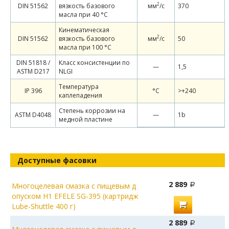
2
DIN 51562
вязкость базового
мм
/c
370
масла при 40 °С
Кинематическая
2
DIN 51562
вязкость базового
мм
/c
50
масла при 100 °С
DIN 51818 /
Класс консистенции по
—
1,5
ASTM D217
NLGI
Температура
IP 396
°C
>+240
каплепадения
Степень коррозии на
ASTM D4048
—
1b
медной пластине
Доступные фасовки
2 889
Многоцелевая смазка с пищевым д
опуском Н1 EFELE SG-395 (картридж
Lube-Shuttle 400 г)
2 889