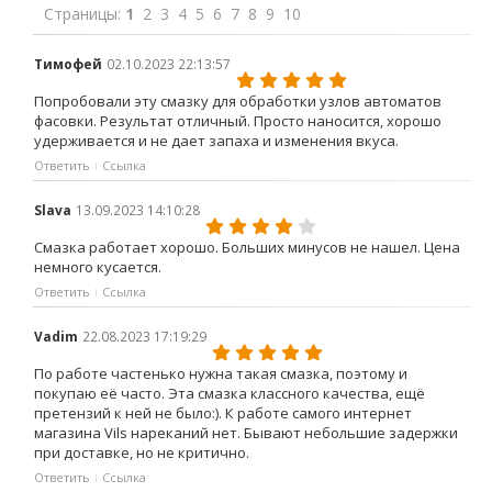
Страницы:
1
2
3
4
5
6
7
8
9
10
Тимофей
02.10.2023 22:13:57
Попробовали эту смазку для обработки узлов автоматов
фасовки. Результат отличный. Просто наносится, хорошо
удерживается и не дает запаха и изменения вкуса.
Ответить
Ссылка
Slava
13.09.2023 14:10:28
Смазка работает хорошо. Больших минусов не нашел. Цена
немного кусается.
Ответить
Ссылка
Vadim
22.08.2023 17:19:29
По работе частенько нужна такая смазка, поэтому и
покупаю её часто. Эта смазка классного качества, ещё
претензий к ней не было:). К работе самого интернет
магазина Vils нареканий нет. Бывают небольшие задержки
при доставке, но не критично.
Ответить
Ссылка