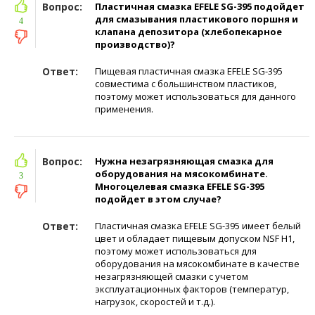
Вопрос:
Пластичная смазка EFELE SG-395 подойдет
для смазывания пластикового поршня и
4
клапана депозитора (хлебопекарное
производство)?
Ответ:
Пищевая пластичная смазка EFELE SG-395
совместима с большинством пластиков,
поэтому может использоваться для данного
применения.
Вопрос:
Нужна незагрязняющая смазка для
оборудования на мясокомбинате.
3
Многоцелевая смазка EFELE SG-395
подойдет в этом случае?
Ответ:
Пластичная смазка EFELE SG-395 имеет белый
цвет и обладает пищевым допуском NSF Н1,
поэтому может использоваться для
оборудования на мясокомбинате в качестве
незагрязняющей смазки с учетом
эксплуатационных факторов (температур,
нагрузок, скоростей и т.д.).