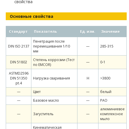
свойства
Основные свойства
Стандарт
Показатель
Ед. изм.
Значение
Пенетрация после
DIN ISO 2137
перемешивания 1/10
—
285-315
мм
Степень коррозии (Тест
DIN 51802
—
0-1
по EMCOR)
ASTMD2596
DIN 51350
Нагрузка сваривания
Н
>3800
pt.4
—
Цвет
—
белый
—
Базовое масло
—
РАО
алюминиевое
—
Загуститель
—
комплексное
мыло
Кинематическая