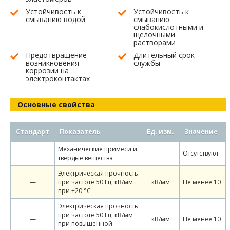
Устойчивость к
Устойчивость к
смыванию водой
смыванию
слабокислотными и
щелочными
растворами
Предотвращение
Длительный срок
возникновения
службы
коррозии на
электроконтактах
Основные свойства
Стандарт
Показатель
Ед. изм.
Значение
Механические примеси и
—
—
Отсутствуют
твердые вещества
Электрическая прочность
—
при частоте 50 Гц, кВ/мм
кВ/мм
Не менее 10
при +20 °С
Электрическая прочность
при частоте 50 Гц, кВ/мм
—
кВ/мм
Не менее 10
при повышенной