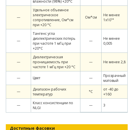
влажности (98%) +20°С
Удельное объемное
электрическое
Не менее
—
Ом*см
сопротивление, Ом*см
1х10¹⁴
при +20 °С
Тангенс угла
диэлектрических потерь
Не менее
—
—
при частоте 1 мГц при
0,005
+20°С
Диэлектрическая
—
проницаемость при
—
Не менее 2,8
частоте 1 мГц при +20 °С
Прозрачный
—
Цвет
—
матовый
Диапазон рабочих
от -40 до
—
°С
температур
+160
Класс консистенции по
—
—
3
NLGI
Доступные фасовки