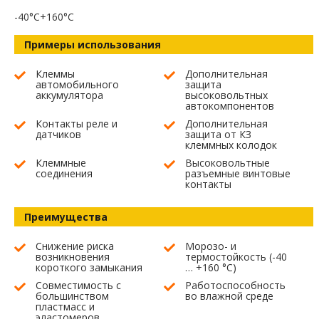
-40°C+160°C
Примеры использования
Клеммы
Дополнительная
автомобильного
защита
аккумулятора
высоковольтных
автокомпонентов
Контакты реле и
Дополнительная
датчиков
защита от КЗ
клеммных колодок
Клеммные
Высоковольтные
соединения
разъемные винтовые
контакты
Преимущества
Снижение риска
Морозо- и
возникновения
термостойкость (-40
короткого замыкания
… +160 °С)
Совместимость с
Работоспособность
большинством
во влажной среде
пластмасс и
эластомеров