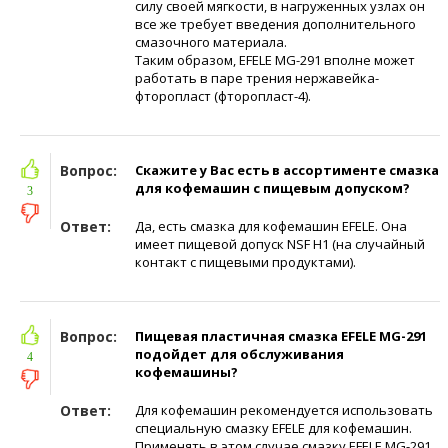
силу своей мягкости, в нагруженных узлах он
все же требует введения дополнительного
смазочного материала.
Таким образом, EFELE MG-291 вполне может
работать в паре трения нержавейка-
фторопласт (фторопласт-4).
Вопрос:
Скажите у Вас есть в ассортименте смазка
для кофемашин с пищевым допуском?
3
Ответ:
Да, есть смазка для кофемашин EFELE. Она
имеет пищевой допуск NSF H1 (на случайный
контакт с пищевыми продуктами).
Вопрос:
Пищевая пластичная смазка EFELE MG-291
подойдет для обслуживания
4
кофемашины?
Ответ:
Для кофемашин рекомендуется использовать
специальную смазку EFELE для кофемашин.
Применять в этом случае смазку EFELE MG-291