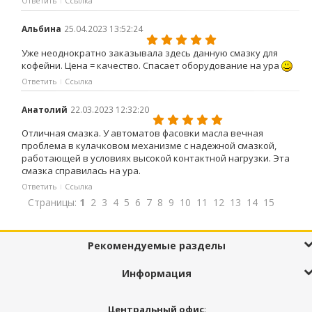
Ответить
Ссылка
Альбина
25.04.2023 13:52:24
Уже неоднократно заказывала здесь данную смазку для
кофейни. Цена = качество. Спасает оборудование на ура
Ответить
Ссылка
Анатолий
22.03.2023 12:32:20
Отличная смазка. У автоматов фасовки масла вечная
проблема в кулачковом механизме с надежной смазкой,
работающей в условиях высокой контактной нагрузки. Эта
смазка справилась на ура.
Ответить
Ссылка
Страницы:
1
2
3
4
5
6
7
8
9
10
11
12
13
14
15
Рекомендуемые разделы
Информация
Центральный офис
: