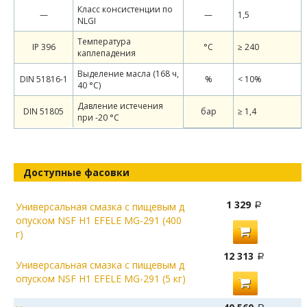
Класс консистенции по
—
—
1,5
NLGI
Температура
IP 396
°C
≥ 240
каплепадения
Выделение масла (168 ч,
DIN 51816-1
%
< 10%
40 °C)
Давление истечения
DIN 51805
бар
≥ 1,4
при -20 °С
Доступные фасовки
1 329
Универсальная смазка с пищевым д
опуском NSF Н1 EFELE MG-291 (400
г)
12 313
Универсальная смазка с пищевым д
опуском NSF Н1 EFELE MG-291 (5 кг)