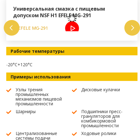
Универсальная смазка с пищевым
Мат
допуском NSF H1 EFELE MG-291
пр
Рабочие температуры
-20°C
+120°C
Примеры использования
Узлы трения
Дисковые кулачки
промышленных
механизмов пищевой
промышленности
Шарниры
Подшипники пресс-
грануляторов для
комбикормовой
промышленности
Централизованные
Ходовые ролики
системы подачи