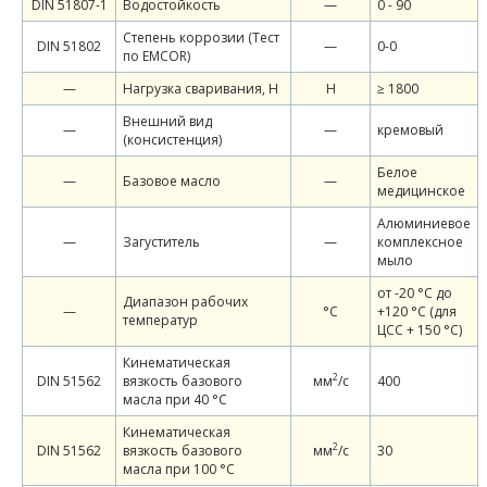
DIN 51807-1
Водостойкость
—
0 - 90
Степень коррозии (Тест
DIN 51802
—
0-0
по EMCOR)
—
Нагрузка сваривания, Н
Н
≥ 1800
Внешний вид
—
—
кремовый
(консистенция)
Белое
—
Базовое масло
—
медицинское
Алюминиевое
—
Загуститель
—
комплексное
мыло
от -20 °C до
Диапазон рабочих
—
°С
+120 °C (для
температур
ЦСС + 150 °C)
Кинематическая
2
DIN 51562
вязкость базового
мм
/c
400
масла при 40 °С
Кинематическая
2
DIN 51562
вязкость базового
мм
/c
30
масла при 100 °С