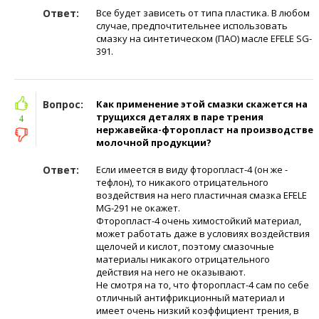
Ответ:
Все будет зависеть от типа пластика. В любом
случае, предпочтительнее использовать
смазку на синтетическом (ПАО) масле EFELE SG-
391.
Вопрос:
Как применение этой смазки скажется на
трущихся деталях в паре трения
4
нержавейка-фторопласт на производстве
молочной продукции?
Ответ:
Если имеется в виду фторопласт-4 (он же -
тефлон), то никакого отрицательного
воздействия на него пластичная смазка EFELE
MG-291 не окажет.
Фторопласт-4 очень химостойкий материал,
может работать даже в условиях воздействия
щелочей и кислот, поэтому смазочные
материалы никакого отрицательного
действия на него не оказывают.
Не смотря на то, что фторопласт-4 сам по себе
отличный антифрикционный материал и
имеет очень низкий коэффициент трения, в