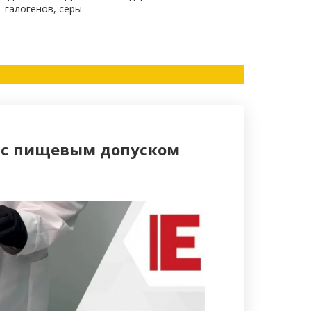
галогенов, серы.
1 с пищевым допуском
Пищевая пас