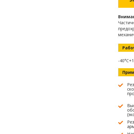
Внима
Частичн
предох
механич
Рабо
-40°C+
Прим
Рез
ск
пр
Вы
об
(эк
Рез
ар
На