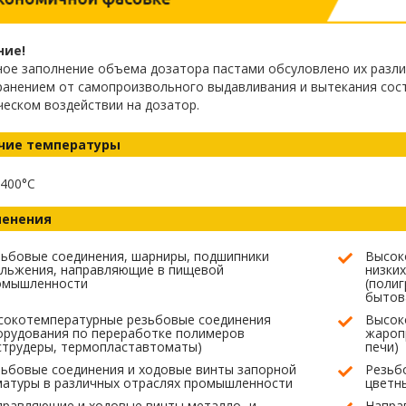
ние!
ое заполнение объема дозатора пастами обсуловлено их разли
ранением от самопроизвольного выдавливания и вытекания сост
еском воздействии на дозатор.
чие температуры
1400°C
енения
ьбовые соединения, шарниры, подшипники
Высок
ольжения, направляющие в пищевой
низких
омышленности
(полиг
бытов
сокотемпературные резьбовые соединения
Высок
орудования по переработке полимеров
жароп
струдеры, термопластавтоматы)
печи)
ьбовые соединения и ходовые винты запорной
Резьб
матуры в различных отраслях промышленности
цветн
правляющие и ходовые винты металло- и
Напра