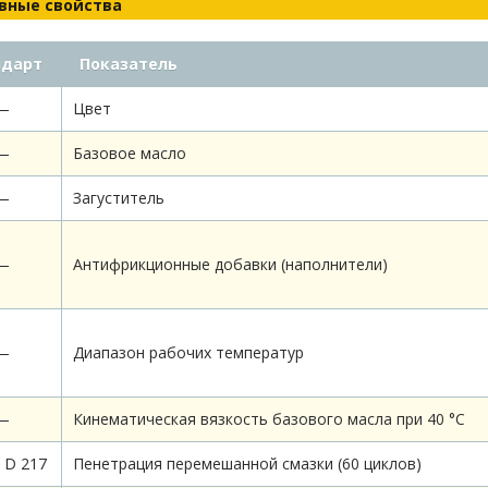
вные свойства
ндарт
Показатель
—
Цвет
—
Базовое масло
—
Загуститель
—
Антифрикционные добавки (наполнители)
—
Диапазон рабочих температур
—
Кинематическая вязкость базового масла при 40 °С
 D 217
Пенетрация перемешанной смазки (60 циклов)