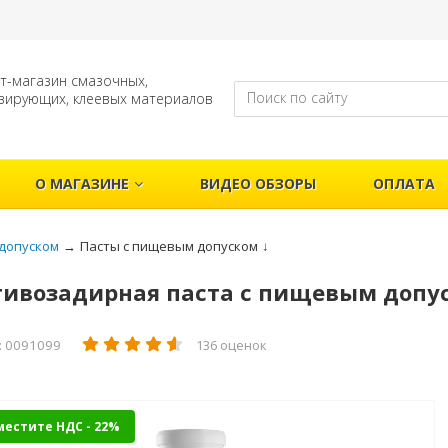
т-магазин смазочных,
зирующих, клеевых материалов
О МАГАЗИНЕ
ВИДЕО ОБЗОРЫ
ОПЛАТА
допуском
→
Пасты с пищевым допуском
↓
ивозадирная паста с пищевым допуск
: 0091099
136 оценок
местите НДС - 22%