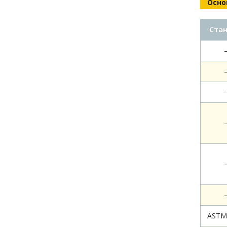
Осно
Ста
ASTM