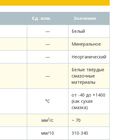
Ед. изм.
Значение
—
Белый
—
Минеральное
—
Неорганический
Белые твёрдые
—
смазочные
материалы
от -40 до +1400
°С
(как сухая
смазка)
2
мм
/c
~ 70
мм/10
310-340