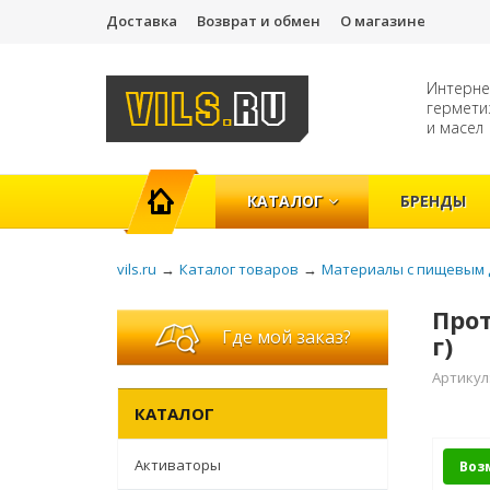
Доставка
Возврат и обмен
О магазине
Интерне
гермети
и масел
ГЛАВНАЯ
КАТАЛОГ
БРЕНДЫ
vils.ru
→
Каталог товаров
→
Материалы с пищевым 
Прот
Где мой заказ?
г)
Артикул
КАТАЛОГ
Активаторы
Воз