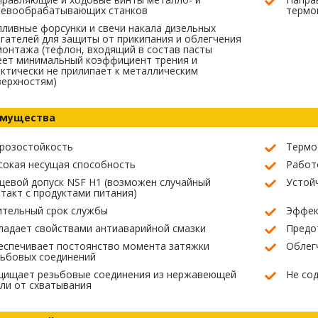
ревообрабатывающих станков
термо
ливные форсунки и свечи накала дизельных
гателей для защиты от прикипания и облегчения
онтажа (тефлон, входящий в состав пасты
еет минимальный коэффициент трения и
ктически не прилипает к металлическим
верхностям)
мущества
розостойкость
Термо
сокая несущая способность
Работ
евой допуск NSF H1 (возможен случайный
Устой
такт с продуктами питания)
ительный срок службы
Эффек
адает свойствами антиаварийной смазки
Предо
еспечивает постоянство момента затяжки
Облег
зьбовых соединений
щищает резьбовые соединения из нержавеющей
Не сод
ли от схватывания