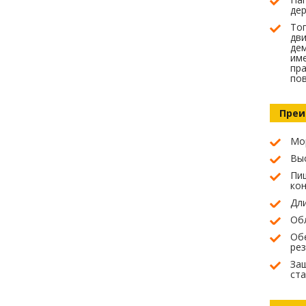
де
Топ
дви
дем
им
пра
по
Преи
Мо
Вы
Пищ
кон
Дл
Обл
Об
ре
За
ста