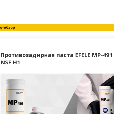
о-обзор
Противозадирная паста EFELE MP-49
NSF H1