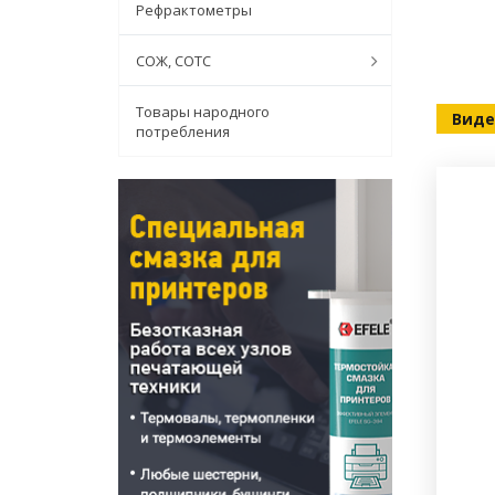
Рефрактометры
СОЖ, СОТС
Товары народного
Виде
потребления
-491 от обычной пластичной смазки