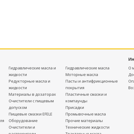
И
Гидравлические масла и
Гидравлические масла
О 
жидкости
Моторные масла
До
Редукторные масла и
Пасты и антифрикционные
Оп
жидкости
покрытия
Во
Материалы в дозаторах
Пластичные смазки и
Очистители с пищевым
компаунды
допуском
Присадки
Пищевые смазки EFELE
Промывочные масла
ля
Оборудование
Прочие материалы
Очистители и
Технические жидкости
растворители
Тракторные масла