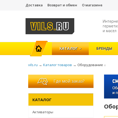
Доставка
Возврат и обмен
О магазине
Интерне
гермети
и масел
ГЛАВНАЯ
КАТАЛОГ
БРЕНДЫ
vils.ru
→
Каталог товаров
→
Оборудование
↓
Где мой заказ?
КАТАЛОГ
Обо
Активаторы