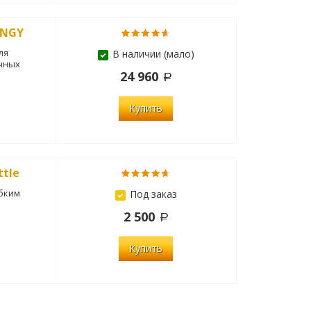
ENGY
ля
В наличии (мало)
чных
24 960
Купить
tle
ибким
Под заказ
2 500
Купить