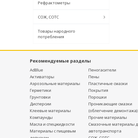
Рефрактометры
СОЖ, СОТС
Товары народного
потребления
Рекомендуемые разделы
AdBlue
Пеногасители
Активаторы
Пены
Аэрозольные материалы
Пластичные смазки
Герметики
Покрытия
Грунтовки
Порошки
Дисперсии
Проникающие смазки
Клеевые материалы
(облегчение демонтажа)
Компаунды
Прочие материалы
Масла и спецжидкости
Смазочные материалы д
Материалы с пищевым
автотранспорта
допуском
СОЖ, СОТС