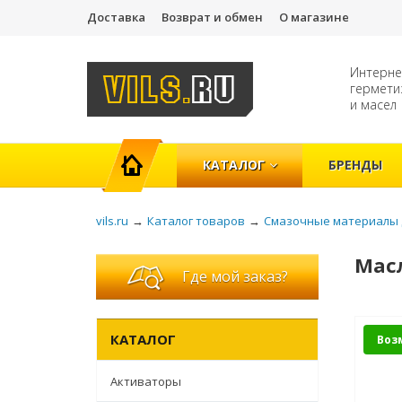
Доставка
Возврат и обмен
О магазине
Интерне
гермети
и масел
ГЛАВНАЯ
КАТАЛОГ
БРЕНДЫ
vils.ru
→
Каталог товаров
→
Смазочные материалы 
Масл
Где мой заказ?
КАТАЛОГ
Воз
Активаторы