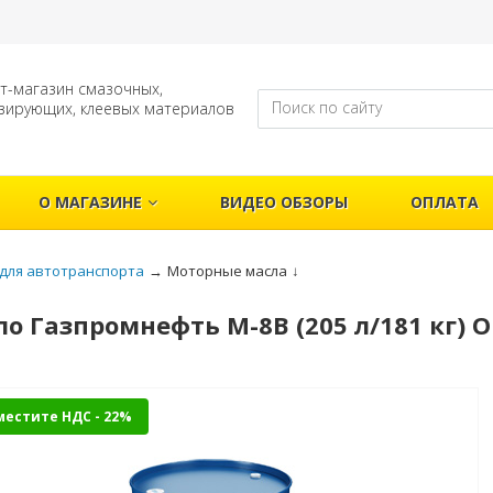
т-магазин смазочных,
зирующих, клеевых материалов
О МАГАЗИНЕ
ВИДЕО ОБЗОРЫ
ОПЛАТА
для автотранспорта
→
Моторные масла
↓
о Газпромнефть М-8В (205 л/181 кг)
местите НДС - 22%