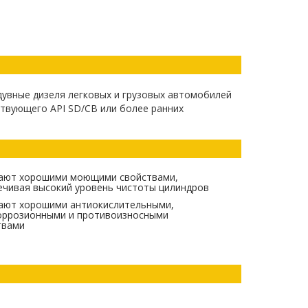
увные дизеля легковых и грузовых автомобилей
ствующего API SD/CB или более ранних
ают хорошими моющими свойствами,
ечивая высокий уровень чистоты цилиндров
ают хорошими антиокислительными,
оррозионными и противоизносными
твами