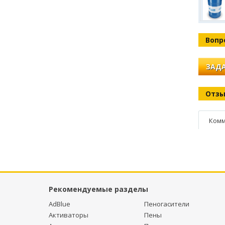
Вопр
ЗАДА
Отз
Комм
Рекомендуемые разделы
AdBlue
Пеногасители
Активаторы
Пены