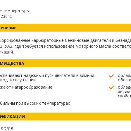
е температуры
+236°C
енение
форсированные карбюраторные бензиновые двигатели и безнадд
З, УАЗ, где требуется использование моторного масла соответ
икаций.
ИМУЩЕСТВА
спечивают надежный пуск двигателя в зимний
облад
иод эксплуатации
обесп
ижают нагарообразование
облад
антик
свойс
бильны при высоких температурах
ЦИФИКАЦИИ
I SD/CB