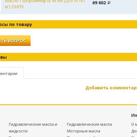
Масло Газпромнефть М-8В (205 л/181
69 602
кг) ОНПЗ
осы по товару
ТЬ ВОПРОС
ывы
ентарии
Добавить комментар
И
Гидравлические масла и
Гидравлические масла
О 
жидкости
Моторные масла
До