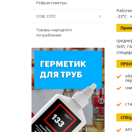
Рефрактометры
Рабочи
СОЖ, СОТС
-33°C
Прим
Товары народного
потребления
средне
ЗИЛ, ГА
специф
ПРЕ
обе
пер
сн
ста
СПЕ
AP