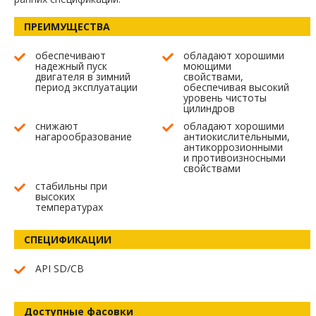
ПРЕИМУЩЕСТВА
обеспечивают
обладают хорошими
надежный пуск
моющими
двигателя в зимний
свойствами,
период эксплуатации
обеспечивая высокий
уровень чистоты
цилиндров
снижают
обладают хорошими
нагарообразование
антиокислительными,
антикоррозионными
и противоизносными
свойствами
стабильны при
высоких
температурах
СПЕЦИФИКАЦИИ
API SD/CB
Доступные фасовки