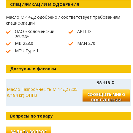
СПЕЦИФИКАЦИИ И ОДОБРЕНИЯ
Масло М-14Д2 одобрено / соответствует требованиям
спецификаций:
ОАО «Коломенский
API CD
завод»
МВ 228.0
MAN 270
MTU Type 1
Доступные фасовки
98 118
Масло Газпромнефть М-14Д2 (205
СООБЩИТЬ МНЕ О
л/184 кг) ОНПЗ
ПОСТУПЛЕНИИ
Вопросы по товару
ЗАДАТЬ ВОПРОС