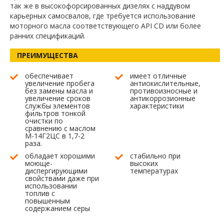
так же в высокофорсированных дизелях с наддувом
карьерных самосвалов, где требуется использование
моторного масла соответствующего API CD или более
ранних спецификаций.
ПРЕИМУЩЕСТВА
обеспечивает
имеет отличные
увеличение пробега
антиокислительные,
без замены масла и
противоизносные и
увеличение сроков
антикоррозионные
службы элементов
характеристики
фильтров тонкой
очистки по
сравнению с маслом
М-14Г2ЦС в 1,7-2
раза.
обладает хорошими
стабильно при
моюще-
высоких
диспергирующими
температурах
свойствами даже при
использовании
топлив с
повышенным
содержанием серы