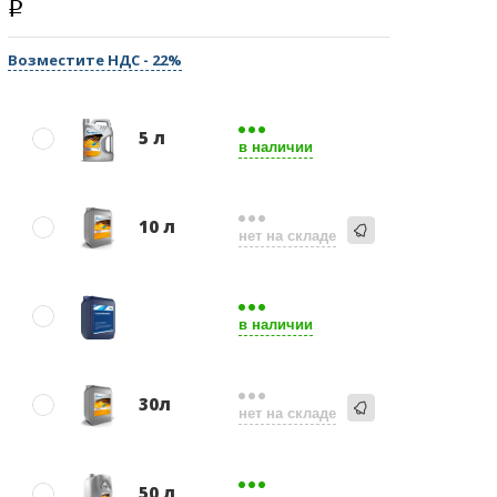
Возместите НДС - 22%
5 л
в наличии
10 л
нет на складе
в наличии
30л
нет на складе
50 л