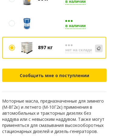
в наличии
в наличии
897 кг
нет на складе
Сообщить мне о поступлении
Моторные масла, предназначенные для зимнего
(М-8Г2к) и летнего (М-10Г2к) применения в
автомобильных и тракторных дизелях без
наддува или с невысоким наддувом. Также могут
применяться для смазывания высокооборотных
стационарных дизелей и дизель-генераторов.