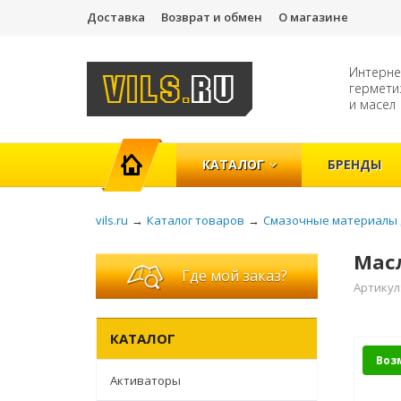
Доставка
Возврат и обмен
О магазине
Интерне
гермети
и масел
ГЛАВНАЯ
КАТАЛОГ
БРЕНДЫ
vils.ru
→
Каталог товаров
→
Смазочные материалы 
Масл
Где мой заказ?
Артикул
КАТАЛОГ
Воз
Активаторы