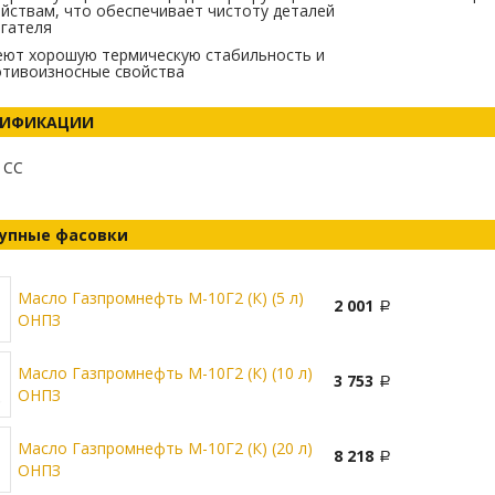
йствам, что обеспечивает чистоту деталей
гателя
еют хорошую термическую стабильность и
отивоизносные свойства
ЦИФИКАЦИИ
I СC
упные фасовки
Масло Газпромнефть М-10Г2 (К) (5 л)
2 001
ОНПЗ
Масло Газпромнефть М-10Г2 (К) (10 л)
3 753
ОНПЗ
Масло Газпромнефть М-10Г2 (К) (20 л)
8 218
ОНПЗ