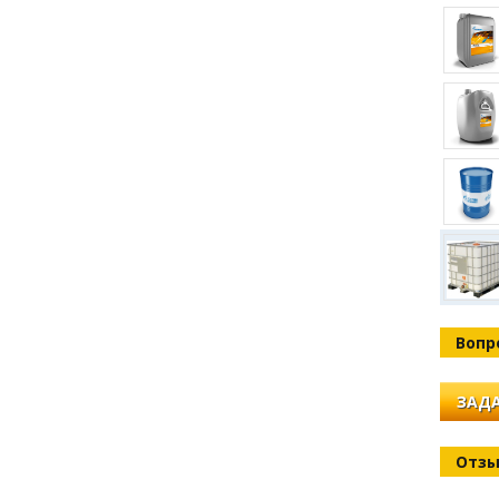
Вопр
ЗАДА
Отз