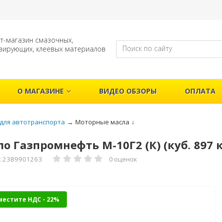
т-магазин смазочных,
зирующих, клеевых материалов
О МАГАЗИНЕ
ВИДЕО ОБЗОРЫ
ОПЛАТА
для автотранспорта
→
Моторные масла
↓
о Газпромнефть М-10Г2 (К) (куб. 897 
: 2389901263
0 оценок
местите НДС - 22%