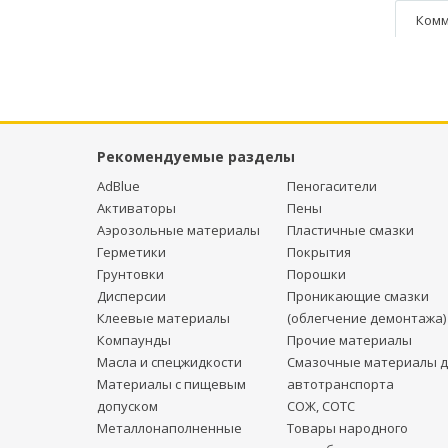
Комм
Рекомендуемые разделы
AdBlue
Пеногасители
Активаторы
Пены
Аэрозольные материалы
Пластичные смазки
Герметики
Покрытия
Грунтовки
Порошки
Дисперсии
Проникающие смазки
Клеевые материалы
(облегчение демонтажа)
Компаунды
Прочие материалы
Масла и спецжидкости
Смазочные материалы д
Материалы с пищевым
автотранспорта
допуском
СОЖ, СОТС
Металлонаполненные
Товары народного