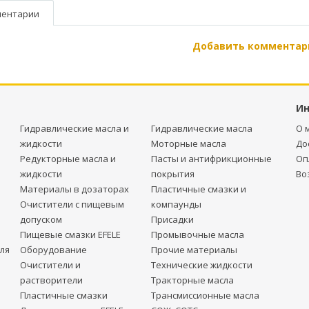
ентарии
Добавить комментар
И
Гидравлические масла и
Гидравлические масла
О 
жидкости
Моторные масла
До
Редукторные масла и
Пасты и антифрикционные
Оп
жидкости
покрытия
Во
Материалы в дозаторах
Пластичные смазки и
Очистители с пищевым
компаунды
допуском
Присадки
Пищевые смазки EFELE
Промывочные масла
ля
Оборудование
Прочие материалы
Очистители и
Технические жидкости
растворители
Тракторные масла
Пластичные смазки
Трансмиссионные масла