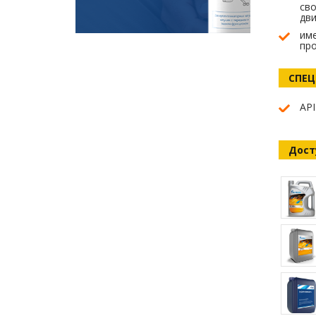
сво
дви
им
пр
СПЕ
AP
Дост