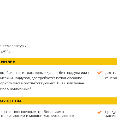
е температуры
+241°C
енение
омобильные и тракторные дизеля без наддува или с
для вы
ысоким наддувом, где требуется использование
генера
орного масла соответствующего API СC или более
них спецификаций
ИМУЩЕСТВА
вечают повышенным требованиям к
преду
йтрализующим и моюще-диспергирующим
защищ