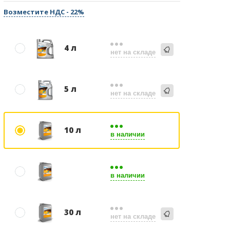
Возместите НДС - 22%
4 л
нет на складе
5 л
нет на складе
10 л
в наличии
в наличии
30 л
нет на складе