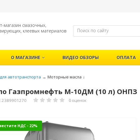
т-магазин смазочных,
зирующих, клеевых материалов
О МАГАЗИНЕ
ВИДЕО ОБЗОРЫ
ОПЛАТА
для автотранспорта
→
Моторные масла
↓
о Газпромнефть М-10ДМ (10 л) ОНПЗ
: 2389901270
0 оценок
местите НДС - 22%