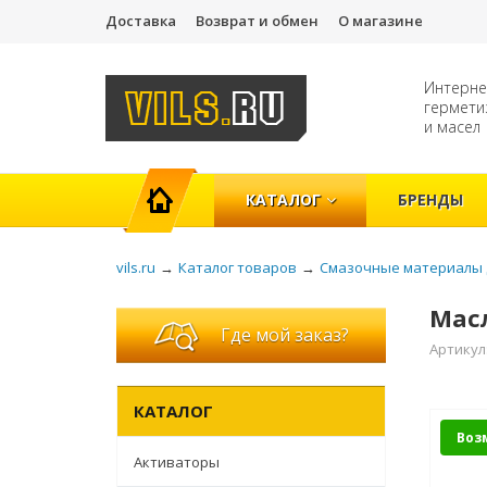
Доставка
Возврат и обмен
О магазине
Интерне
гермети
и масел
ГЛАВНАЯ
КАТАЛОГ
БРЕНДЫ
vils.ru
→
Каталог товаров
→
Смазочные материалы 
Масл
Где мой заказ?
Артикул
КАТАЛОГ
Воз
Активаторы