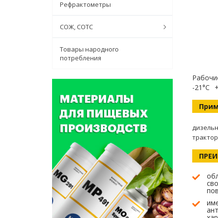
Рефрактометры
СОЖ, СОТС
Товары народного
потребления
Рабочи
-21°C
Прим
дизельн
трактор
ПРЕ
об
сво
по
име
ан
хар