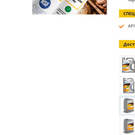
СПЕ
API
Дост