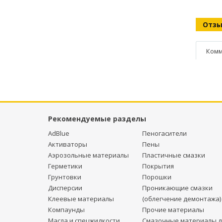
Отз
Комм
Рекомендуемые разделы
AdBlue
Пеногасители
Активаторы
Пены
Аэрозольные материалы
Пластичные смазки
Герметики
Покрытия
Грунтовки
Порошки
Дисперсии
Проникающие смазки
Клеевые материалы
(облегчение демонтажа)
Компаунды
Прочие материалы
Масла и спецжидкости
Смазочные материалы д