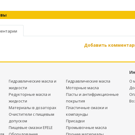
ывы
ентарии
Добавить комментар
И
Гидравлические масла и
Гидравлические масла
О 
жидкости
Моторные масла
До
Редукторные масла и
Пасты и антифрикционные
Оп
жидкости
покрытия
Во
Материалы в дозаторах
Пластичные смазки и
Очистители с пищевым
компаунды
допуском
Присадки
Пищевые смазки EFELE
Промывочные масла
ля
Оборудование
Прочие материалы