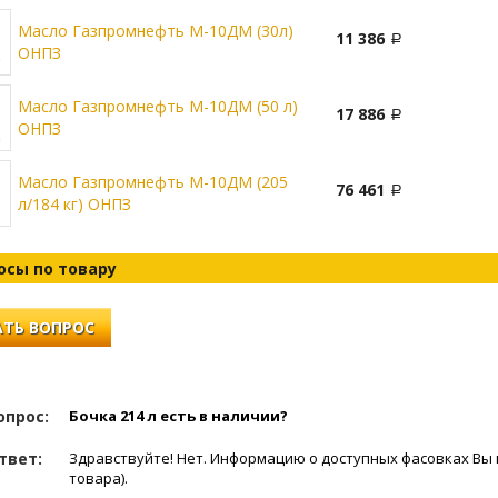
Масло Газпромнефть М-10ДМ (30л)
11 386
ОНПЗ
Масло Газпромнефть М-10ДМ (50 л)
17 886
ОНПЗ
Масло Газпромнефть М-10ДМ (205
76 461
л/184 кг) ОНПЗ
осы по товару
ТЬ ВОПРОС
опрос:
Бочка 214 л есть в наличии?
твет:
Здравствуйте! Нет. Информацию о доступных фасовках Вы 
товара).