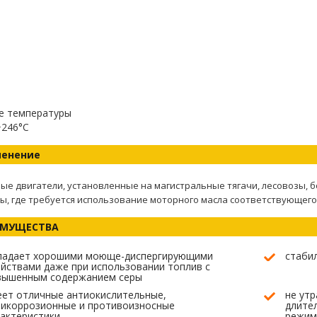
е температуры
+246°C
енение
ые двигатели, установленные на магистральные тягачи, лесовозы,
ы, где требуется использование моторного масла соответствующего
ИМУЩЕСТВА
ладает хорошими моюще-диспергирующими
стаби
йствами даже при использовании топлив с
вышенным содержанием серы
ет отличные антиокислительные,
не утр
тикоррозионные и противоизносные
длите
актеристики
режим