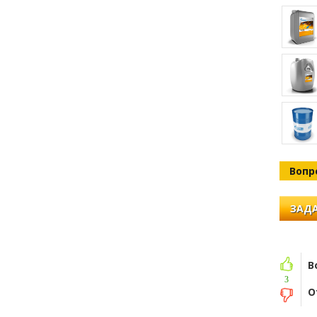
Вопр
ЗАДА
В
3
О