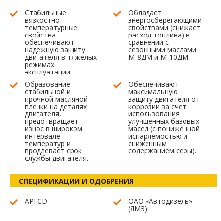
Стабильные
Обладает
вязкостно-
энергосберегающими
температурные
свойствами (снижает
свойства
расход топлива) в
обеспечивают
сравнении с
надежную защиту
сезонными маслами
двигателя в тяжелых
М-8ДМ и М-10ДМ.
режимах
эксплуатации.
Образование
Обеспечивают
стабильной и
максимальную
прочной масляной
защиту двигателя от
пленки на деталях
коррозии за счет
двигателя,
использования
предотвращает
улучшенных базовых
износ в широком
масел (с пониженной
интервале
испаряемостью и
температур и
сниженным
продлевает срок
содержанием серы).
службы двигателя.
СПЕЦИФИКАЦИИ И ОДОБРЕНИЯ
API CD
ОАО «Автодизель»
(ЯМЗ)