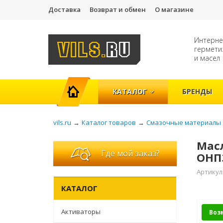
Доставка
Возврат и обмен
О магазине
Интерне
гермети
и масел
ГЛАВНАЯ
КАТАЛОГ
БРЕНДЫ
vils.ru
→
Каталог товаров
→
Смазочные материалы 
Масл
Где мой заказ?
ОНП
Артикул
КАТАЛОГ
Активаторы
Воз