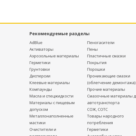
Рекомендуемые разделы
AdBlue
Пеногасители
Активаторы
Пены
Аэрозольные материалы
Пластичные смазки
Герметики
Покрытия
Грунтовки
Порошки
Дисперсии
Проникающие смазки
Клеевые материалы
(облегчение демонтажа)
Компаунды
Прочие материалы
Масла и спецжидкости
Смазочные материалы д
Материалы с пищевым
автотранспорта
допуском
СОЖ, СОТС
Металлонаполненные
Товары народного
мастики
потребления
Очистители и
Герметики