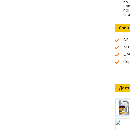
вы
при
по
сн
Спец
API
MTU
ОАО
Се
Дост