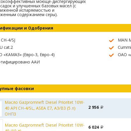
сокоэффективных моюще-диспергирующих
садок и улучшенных базовых масел (с
ниженной испаряемостью и
иженным содержанием серы).
ификации и Одобрения
 CH-4/SJ
MAN M
 cat.2
Cummi
 «КАМАЗ» (Евро-3, Евро-4)
ОАО «
ртифицировано ААИ
упные фасовки
Масло Gazpromneft Diesel Prioritet 10W-
2 956
40 API CH-4/SL, ASEA E7, A3/B3 (5 л)
ОНПЗ
Масло Gazpromneft Diesel Prioritet 10W-
6 024
40 (10 л)