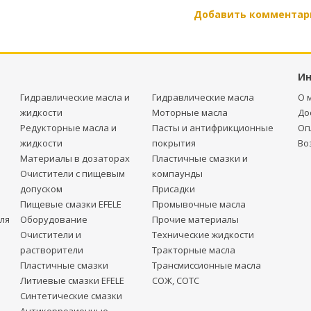
Добавить комментар
И
Гидравлические масла и
Гидравлические масла
О 
жидкости
Моторные масла
До
Редукторные масла и
Пасты и антифрикционные
Оп
жидкости
покрытия
Во
Материалы в дозаторах
Пластичные смазки и
Очистители с пищевым
компаунды
допуском
Присадки
Пищевые смазки EFELE
Промывочные масла
ля
Оборудование
Прочие материалы
Очистители и
Технические жидкости
растворители
Тракторные масла
Пластичные смазки
Трансмиссионные масла
Литиевые смазки EFELE
СОЖ, СОТС
Синтетические смазки