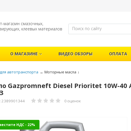
т-магазин смазочных,
зирующих, клеевых материалов
О МАГАЗИНЕ
ВИДЕО ОБЗОРЫ
ОПЛАТА
для автотранспорта
→
Моторные масла
↓
о Gazpromneft Diesel Prioritet 10W-40 AP
З
: 2389901344
0 оценок
местите НДС - 22%