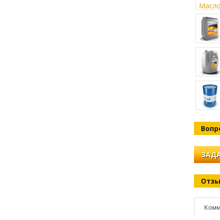
Вопр
ЗАДА
Отз
Комм