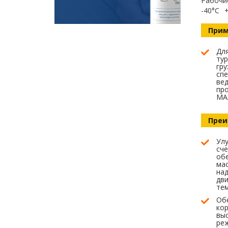
Рабочи
-40°C
Прим
Для
тур
гру
спе
вед
про
МАЗ
Преи
Улу
сче
об
мас
над
дви
те
Об
кор
вы
реж