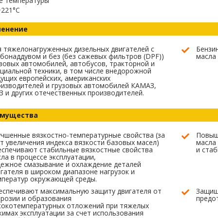
е температуры
+221°C
енение
 тяжелонагруженных дизельных двигателей с
Бензи
бонаддувом и без (без сажевых фильтров (DPF))
масла 
зовых автомобилей, автобусов, тракторной и
циальной техники, в том числе внедорожной
ущих европейских, американских
изводителей и грузовых автомобилей КАМАЗ,
 и других отечественных производителей.
мущества
чшенные вязкостно-температурные свойства (за
Повыш
т увеличения индекса вязкости базовых масел)
масла
еспечивают стабильные вязкостные свойства
и стаб
ла в процессе эксплуатации,
ежное смазывание и охлаждение деталей
гателя в широком диапазоне нагрузок и
мператур окружающей среды.
еспечивают максимальную защиту двигателя от
Защищ
розии и образования
предо
сокотемпературных отложений при тяжелых
имах эксплуатации за счет использования