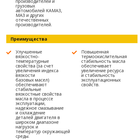
производителей и
грузовых
автомобилей КАМАЗ,
МАЗ и других
отечественных
производителей.
Преимущества
Улучшенные
Повышенная
вязкостно-
термоокислительная
температурные
стабильность масла
свойства (за счет
обеспечивает
увеличения индекса
увеличение ресурса
вязкости
и стабильность
базовых масел)
эксплуатационных
обеспечивают
свойств.
стабильные
вязкостные свойства
масла в процессе
эксплуатации,
надежное смазывание
и охлаждение
деталей двигателя в
широком диапазоне
нагрузок и
температур окружающей
среды.