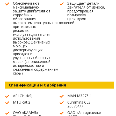
Обеспечивают
Защищает детали
максимальную
двигателя от износа,
защиту двигателя от
предотвращая
коррозии и
полировку
образования
цилиндров.
высокотемпературных отложений
при тяжелых
режимах
эксплуатации за счет
использования
высокоэффективных
моюще-
диспергирующих
присадок и
улучшенных базовых
масел (с пониженной
испаряемостью и
сниженным содержанием
серы).
Спецификации и Одобрения
API CH-4/SJ
MAN M3275-1
MTU cat.2
Cummins CES
20076/77
ОАО «КАМАЗ»
ОАО «Автодизель»