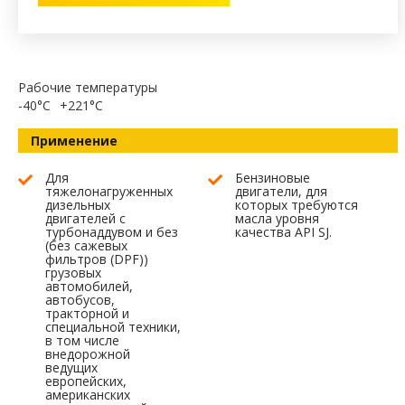
Рабочие температуры
-40°C
+221°C
Применение
Для
Бензиновые
тяжелонагруженных
двигатели, для
дизельных
которых требуются
двигателей с
масла уровня
турбонаддувом и без
качества API SJ.
(без сажевых
фильтров (DPF))
грузовых
автомобилей,
автобусов,
тракторной и
специальной техники,
в том числе
внедорожной
ведущих
европейских,
американских