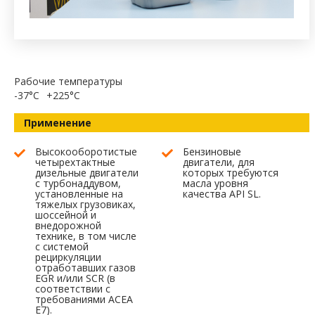
Рабочие температуры
-37°C
+225°C
Применение
Высокооборотистые
Бензиновые
четырехтактные
двигатели, для
дизельные двигатели
которых требуются
с турбонаддувом,
масла уровня
установленные на
качества API SL.
тяжелых грузовиках,
шоссейной и
внедорожной
технике, в том числе
с системой
рециркуляции
отработавших газов
EGR и/или SCR (в
соответствии с
требованиями ACEA
E7).