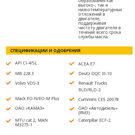
образования как
высоко-, так и
низкотемпературных
отложений в
двигателе,
поддерживая
чистоту двигателя в
течение всего срока
службы масла.
СПЕЦИФИКАЦИИ И ОДОБРЕНИЯ
API CI-4/SL
ACEA E7
MB 228.3
Deutz DQC III-10
Volvo VDS-3
Renault Trucks
RLD/RLD-2
Mack EO-N/EO-M Plus
Cummins CES 20078
ОАО «КАМАЗ»
ОАО «Автодизель»
(ЯМЗ)
MTU cat.2, MAN
Caterpillar ECF-2
M3275-1