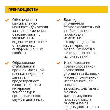
ПРЕИМУЩЕСТВА
Обеспечивают
Благодаря
максимальную
улучшенной
мощность двигателя
термоокислительной
за счет применения
стабильности не
базовых масел с
происходит
увеличенным
изменение
индексом вязкости и
эксплуатационных
оптимальных
характеристик
антифрикционных
моторных масел в
свойств.
течение всего срока
использования.
Образование
Использование
стабильной и
сбалансированной
прочной масляной
композиции
пленки на деталях
улучшенных базовых
двигателя
масел с пониженной
предотвращает
испаряемостью и
износ в широком
наличия
интервале
высокоэффективных
температур и
моюще-
продлевает срок
диспергирующих
службы двигателя.
присадок, масла
обеспечивают
защиту двигателя от