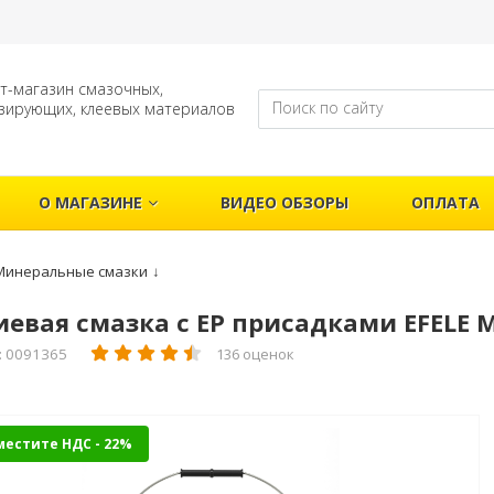
т-магазин смазочных,
зирующих, клеевых материалов
О МАГАЗИНЕ
ВИДЕО ОБЗОРЫ
ОПЛАТА
Минеральные смазки
↓
евая смазка с EP присадками EFELE MG
: 0091365
136 оценок
местите НДС - 22%