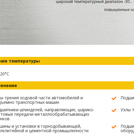
чие температуры
20°C
енение
ы трения ходовой части автомобилей и
Подши
дъемно-транспортных машин
дшипники шпинделей, направляющие, шарико-
Узлы 
нтовые передачи металлообрабатывающих
анков
шины и установки в горнодобывающей,
Подши
алелитейной и цементной промышленности
обору