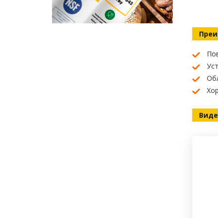
Преи
По
Ус
Обл
Хо
Виде
смазки EFELE