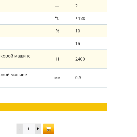
—
2
°C
+180
%
10
—
1а
иковой машине
Н
2400
ковой машине
мм
0,5