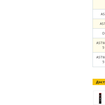
AS
AS
D
ASTM
5
ASTM
5
Дост