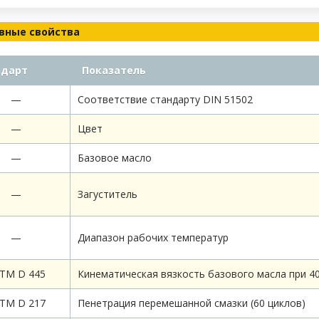
вные свойства
ндарт
Показатель
—
Соответствие стандарту DIN 51502
—
Цвет
—
Базовое масло
—
Загуститель
—
Диапазон рабочих температур
TM D 445
Кинематическая вязкость базового масла при 40
TM D 217
Пенетрация перемешанной смазки (60 циклов)