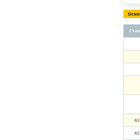
Осно
Ста
AS
AS