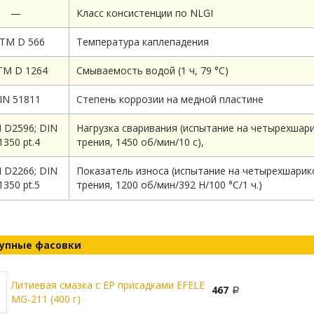
—
Класс консистенции по NLGI
TM D 566
Температура каплепадения
TM D 1264
Смываемость водой (1 ч, 79 °C)
IN 51811
Степень коррозии на медной пластине
 D2596; DIN
Нагрузка сваривания (испытание на четырехшар
1350 pt.4
трения, 1450 об/мин/10 с),
 D2266; DIN
Показатель износа (испытание на четырехшари
1350 pt.5
трения, 1200 об/мин/392 Н/100 °C/1 ч.)
упные фасовки
Литиевая смазка с EP присадками EFELE
467
MG-211 (400 г)