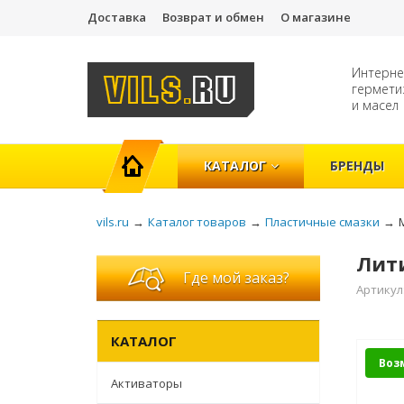
Доставка
Возврат и обмен
О магазине
Интерне
гермети
и масел
ГЛАВНАЯ
КАТАЛОГ
БРЕНДЫ
vils.ru
→
Каталог товаров
→
Пластичные смазки
→
Лити
Где мой заказ?
Артикул
КАТАЛОГ
Воз
Активаторы