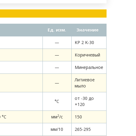
Ед. изм.
Значение
—
KP 2 K‐30
—
Коричневый
—
Минеральное
Литиевое
—
мыло
от -30 до
°С
+120
2
 °С
мм
/c
150
мм/10
265-295