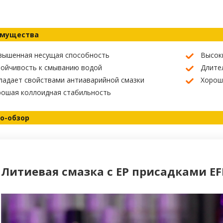
мущества
вышенная несущая способность
Высок
тойчивость к смыванию водой
Длите
адает свойствами антиаварийной смазки
Хорош
рошая коллоидная стабильность
о-обзор
Литиевая смазка с EP присадками EF