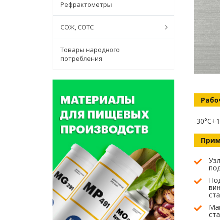
Рефрактометры
СОЖ, СОТС
Товары народного
потребления
Рабо
-30°C
+1
Прим
Узл
по
По
ви
ст
Ма
ст