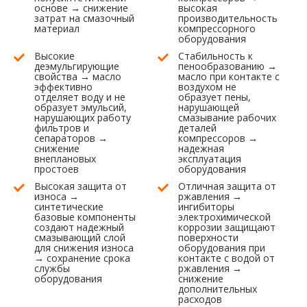
основе → снижение
высокая
затрат на смазочный
производительность
материал
компрессорного
оборудования
Высокие
Стабильность к
деэмульгирующие
пенообразованию →
свойства → масло
масло при контакте с
эффективно
воздухом не
отделяет воду и не
образует пены,
образует эмульсий,
нарушающей
нарушающих работу
смазывание рабочих
фильтров и
деталей
сепараторов →
компрессоров →
снижение
надежная
внеплановых
эксплуатация
простоев
оборудования
Высокая защита от
Отличная защита от
износа →
ржавления →
синтетические
ингибиторы
базовые компоненты
электрохимической
создают надежный
коррозии защищают
смазывающий слой
поверхности
для снижения износа
оборудования при
→ сохранение срока
контакте с водой от
службы
ржавления →
оборудования
снижение
дополнительных
расходов