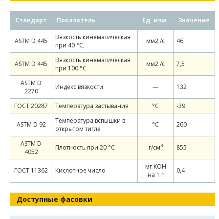
Стандарт
Показатель
Ед. изм.
Значение
Вязкость кинематическая
ASTM D 445
мм2 /с
46
при 40 °С,
Вязкость кинематическая
ASTM D 445
мм2 /с
7,5
при 100 °С
ASTM D
Индекс вязкости
—
132
2270
ГОСТ 20287
Температура застывания
°С
-39
Температура вспышки в
ASTM D 92
°C
260
открытом тигле
ASTM D
3
Плотность при 20 °С
г/см
855
4052
мг KOH
ГОСТ 11362
Кислотное число
0,4
на 1 г
Доступные фасовки