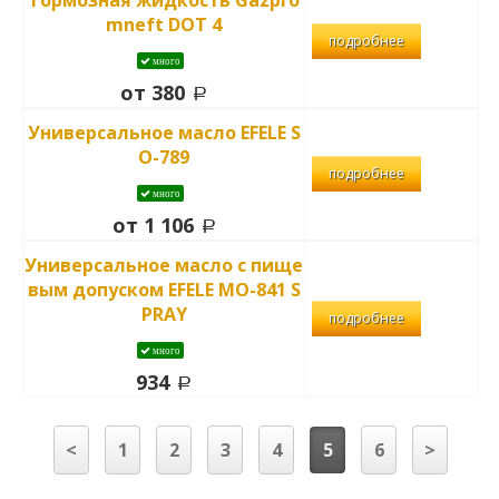
mneft DOT 4
подробнее
много
от 380
Универсальное масло EFELE S
O-789
подробнее
много
от 1 106
Универсальное масло с пище
вым допуском EFELE MO-841 S
PRAY
подробнее
много
934
<
1
2
3
4
5
6
>