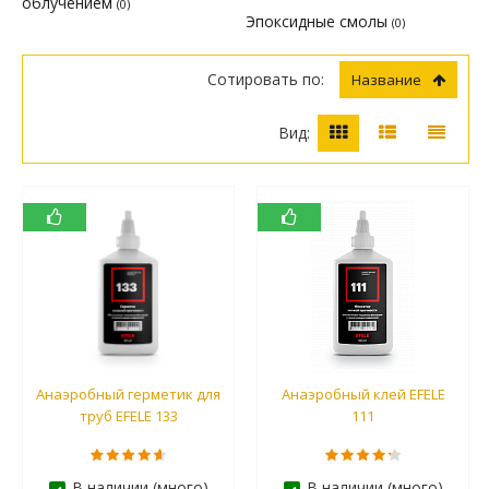
облучением
(0)
Эпоксидные смолы
(0)
Сотировать по:
Название
Вид:
Анаэробный герметик для
Анаэробный клей EFELE
труб EFELE 133
111
В наличии (много)
В наличии (много)