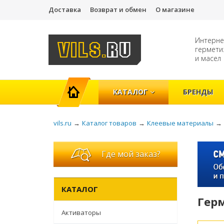
Доставка
Возврат и обмен
О магазине
Интерне
гермети
и масел
ГЛАВНАЯ
КАТАЛОГ
БРЕНДЫ
vils.ru
→
Каталог товаров
→
Клеевые материалы
→
Где мой заказ?
КАТАЛОГ
Герм
Активаторы