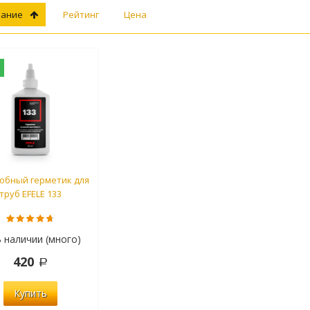
вание
Рейтинг
Цена
обный герметик для
труб EFELE 133
 наличии (много)
420
Купить