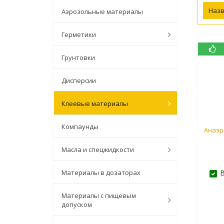
Наз
Аэрозольные материалы
Герметики
Грунтовки
Дисперсии
Клеевые материалы
Компаунды
Анаэр
Масла и спецжидкости
Материалы в дозаторах
В
Материалы с пищевым
допуском