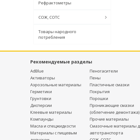
Рефрактометры
СОЖ, СОТС
Товары народного
потребления
Рекомендуемые разделы
AdBlue
Пеногасители
Активаторы
Пены
Аэрозольные материалы
Пластичные смазки
Герметики
Покрытия
Грунтовки
Порошки
Дисперсии
Проникающие смазки
Клеевые материалы
(облегчение демонтажа)
Компаунды
Прочие материалы
Масла и спецжидкости
Смазочные материалы д
Материалы с пищевым
автотранспорта
допуском
СОЖ, СОТС