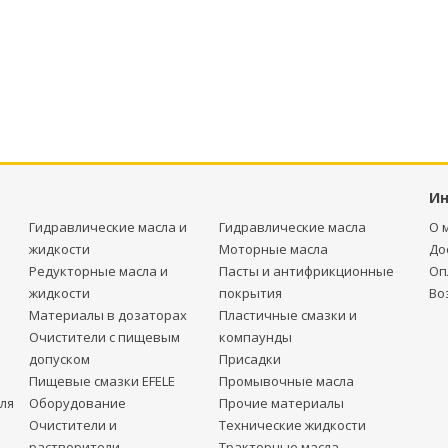
И
Гидравлические масла и
Гидравлические масла
О 
жидкости
Моторные масла
До
Редукторные масла и
Пасты и антифрикционные
Оп
жидкости
покрытия
Во
Материалы в дозаторах
Пластичные смазки и
Очистители с пищевым
компаунды
допуском
Присадки
Пищевые смазки EFELE
Промывочные масла
ля
Оборудование
Прочие материалы
Очистители и
Технические жидкости
растворители
Тракторные масла