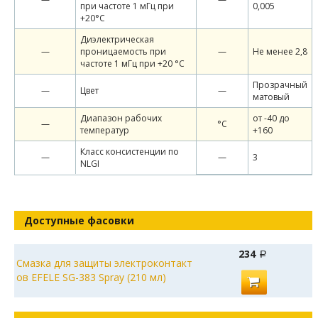
при частоте 1 мГц при
0,005
+20°С
Диэлектрическая
—
проницаемость при
—
Не менее 2,8
частоте 1 мГц при +20 °С
Прозрачный
—
Цвет
—
матовый
Диапазон рабочих
от -40 до
—
°С
температур
+160
Класс консистенции по
—
—
3
NLGI
Доступные фасовки
234
Смазка для защиты электроконтакт
ов EFELE SG-383 Spray (210 мл)