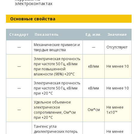
электроконтактах
Основные свойства
Стандарт
Показатель
Ед. изм.
Значение
Механические примеси и
—
—
Отсутствуют
твердые вещества
Электрическая прочность
при частоте 50 Гц, кВ/мм
—
кВ/мм
Не менее 10
при повышенной
влажности (98%) +20°С
Электрическая прочность
—
при частоте 50 Гц, кВ/мм
кВ/мм
Не менее 10
при +20 °С
Удельное объемное
электрическое
Не менее
—
Ом*см
сопротивление, Ом*см
1х10¹⁴
при +20 °С
Тангенс угла
диэлектрических потерь
Не менее
—
—