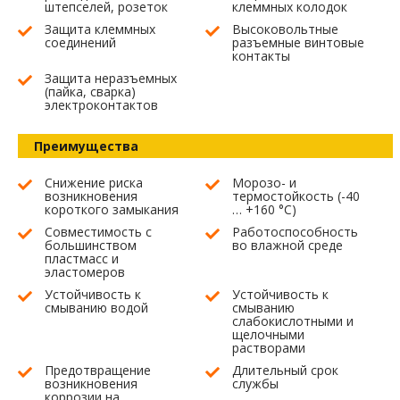
штепселей, розеток
клеммных колодок
Защита клеммных
Высоковольтные
соединений
разъемные винтовые
контакты
Защита неразъемных
(пайка, сварка)
электроконтактов
Преимущества
Снижение риска
Морозо- и
возникновения
термостойкость (-40
короткого замыкания
… +160 °С)
Совместимость с
Работоспособность
большинством
во влажной среде
пластмасс и
эластомеров
Устойчивость к
Устойчивость к
смыванию водой
смыванию
слабокислотными и
щелочными
растворами
Предотвращение
Длительный срок
возникновения
службы
коррозии на