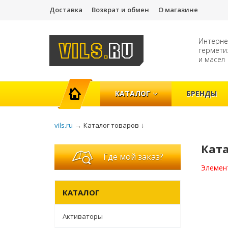
Доставка
Возврат и обмен
О магазине
Интерне
гермети
и масел
ГЛАВНАЯ
КАТАЛОГ
БРЕНДЫ
vils.ru
→
Каталог товаров
↓
Кат
Где мой заказ?
Элемен
КАТАЛОГ
Активаторы