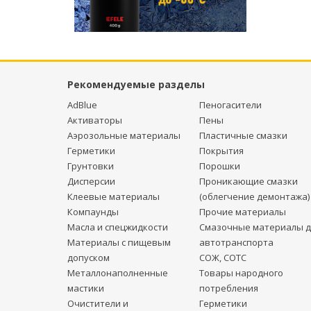
Рекомендуемые разделы
AdBlue
Пеногасители
Активаторы
Пены
Аэрозольные материалы
Пластичные смазки
Герметики
Покрытия
Грунтовки
Порошки
Дисперсии
Проникающие смазки
Клеевые материалы
(облегчение демонтажа)
Компаунды
Прочие материалы
Масла и спецжидкости
Смазочные материалы д
Материалы с пищевым
автотранспорта
допуском
СОЖ, СОТС
Металлонаполненные
Товары народного
мастики
потребления
Очистители и
Герметики