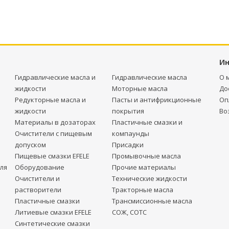
И
Гидравлические масла и
Гидравлические масла
О 
жидкости
Моторные масла
До
Редукторные масла и
Пасты и антифрикционные
Оп
жидкости
покрытия
Во
Материалы в дозаторах
Пластичные смазки и
Очистители с пищевым
компаунды
допуском
Присадки
Пищевые смазки EFELE
Промывочные масла
ля
Оборудование
Прочие материалы
Очистители и
Технические жидкости
растворители
Тракторные масла
Пластичные смазки
Трансмиссионные масла
Литиевые смазки EFELE
СОЖ, СОТС
Синтетические смазки