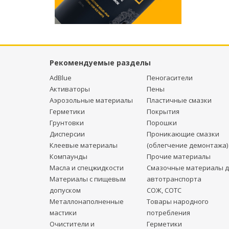
Рекомендуемые разделы
AdBlue
Пеногасители
Активаторы
Пены
Аэрозольные материалы
Пластичные смазки
Герметики
Покрытия
Грунтовки
Порошки
Дисперсии
Проникающие смазки
Клеевые материалы
(облегчение демонтажа)
Компаунды
Прочие материалы
Масла и спецжидкости
Смазочные материалы д
Материалы с пищевым
автотранспорта
допуском
СОЖ, СОТС
Металлонаполненные
Товары народного
мастики
потребления
Очистители и
Герметики