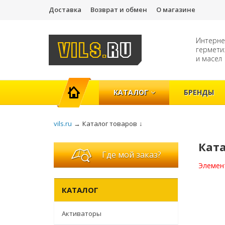
Доставка
Возврат и обмен
О магазине
Интерне
гермети
и масел
ГЛАВНАЯ
КАТАЛОГ
БРЕНДЫ
vils.ru
→
Каталог товаров
↓
Кат
Где мой заказ?
Элемен
КАТАЛОГ
Активаторы