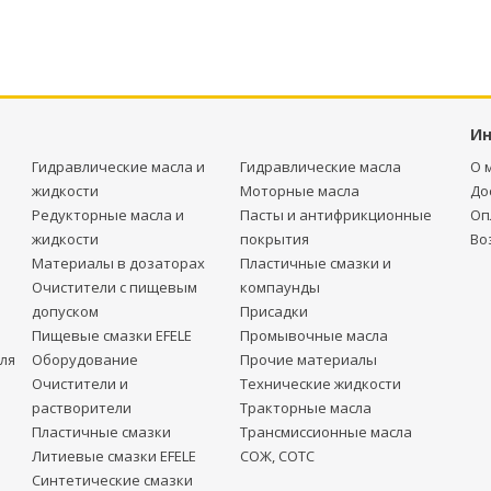
И
Гидравлические масла и
Гидравлические масла
О 
жидкости
Моторные масла
До
Редукторные масла и
Пасты и антифрикционные
Оп
жидкости
покрытия
Во
Материалы в дозаторах
Пластичные смазки и
Очистители с пищевым
компаунды
допуском
Присадки
Пищевые смазки EFELE
Промывочные масла
ля
Оборудование
Прочие материалы
Очистители и
Технические жидкости
растворители
Тракторные масла
Пластичные смазки
Трансмиссионные масла
Литиевые смазки EFELE
СОЖ, СОТС
Синтетические смазки