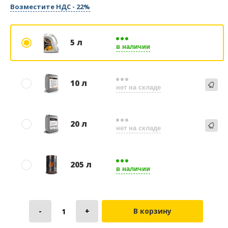
Возместите НДС - 22%
5 л
в наличии
10 л
нет на складе
20 л
нет на складе
205 л
в наличии
В корзину