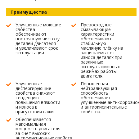
Преимущества
Улучшенные моющие
Превосходные
свойства
смазывающие
обеспечивают
характеристики
постоянную чистоту
обеспечивают
деталей двигателя
стабильную
и увеличивают срок
масляную плёнку на
эксплуатации.
защищаемых от
износа деталях при
различных
эксплуатационных
режимах работы
двигателя.
Улучшенные
Повышенная
диспергирующие
нейтрализующая
свойства снижают
способность
тенденцию
обеспечивает
повышения вязкости
улучшенные антикоррозио
и износа в
и антиокислительные
присутствии сажи.
свойства.
Обеспечивается
максимальная
мощность двигателя
за счёт высоких
антифрикционных свойств.