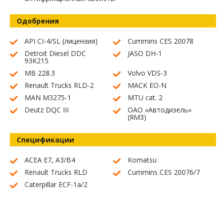
Одобрения
API CI-4/SL (лицензия)
Cummins CES 20078
Detroit Diesel DDC
JASO DH-1
93K215
MB 228.3
Volvo VDS-3
Renault Trucks RLD-2
MACK EO-N
MAN М3275-1
MTU cat. 2
Deutz DQC III
ОАО «Автодизель»
(ЯМЗ)
Спецификации
ACEA E7, A3/B4
Komatsu
Renault Trucks RLD
Cummins CES 20076/7
Caterpillar ECF-1а/2