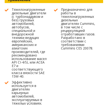
Тяжелонагруженные
Предназначено для
дизельные двигатели
работы в
(с турбонаддувом и
тяжелонагруженных
без) грузовых
дизельных
автомобилей,
двигателях Cummins,
автобусов,
в том числе с
специальной и
рециркуляцией
внедорожной
отработавших газов.
техники ведущих
Разработано в
европейских,
соответствии с
американских и
требованиями
азиатских
Cummins CES 20078.
производителей, где
рекомендовано
использование масел
API CI-4/SL или ACEA
E7 и
соответствующего
класса вязкости SAE
15W-40.
Эффективно
используется в
двигателях
карьерных
автомобилей,
эксплуатируемых в
тяжелых условиях.